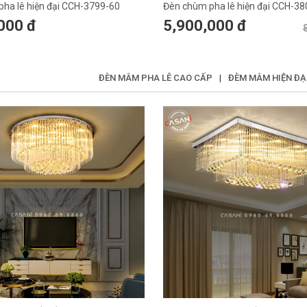
ha lê hiện đại CCH-3799-60
Đèn chùm pha lê hiện đại CCH-38
000 đ
5,900,000 đ
ĐÈN MÂM PHA LÊ CAO CẤP
|
ĐÈM MÂM HIỆN ĐẠ