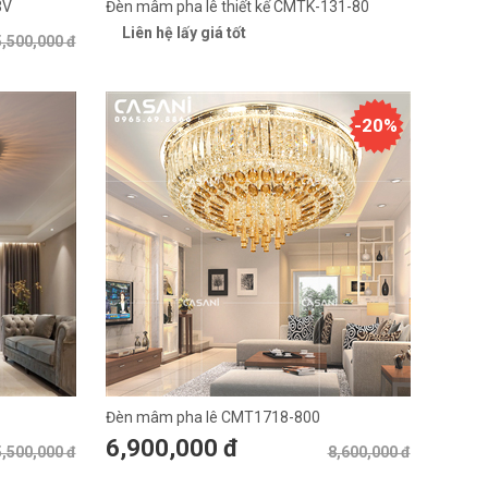
3V
Đèn mâm pha lê thiết kế CMTK-131-80
Liên hệ lấy giá tốt
5,500,000 đ
-20%
1
Đèn mâm pha lê CMT1718-800
6,900,000 đ
5,500,000 đ
8,600,000 đ