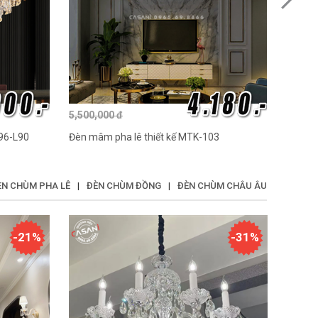
5,500,000 đ
5,500,
796-L90
Đèn mâm pha lê thiết kế MTK-103
Đèn mâ
ÈN CHÙM PHA LÊ
|
ĐÈN CHÙM ĐỒNG
|
ĐÈN CHÙM CHÂU ÂU
-21%
-31%