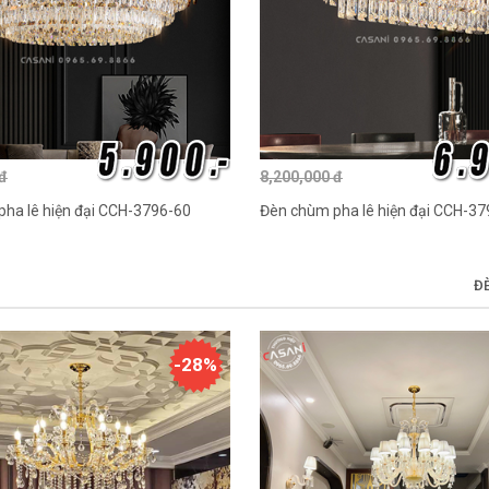
 đ
8,200,000 đ
ha lê hiện đại CCH-3796-60
Đèn chùm pha lê hiện đại CCH-3
Đ
-28%