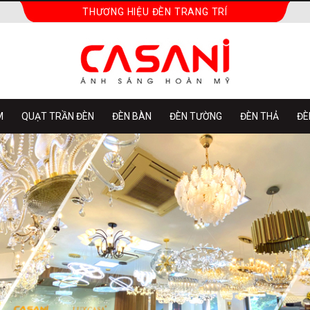
THƯƠNG HIỆU ĐÈN TRANG TRÍ
M
QUẠT TRẦN ĐÈN
ĐÈN BÀN
ĐÈN TƯỜNG
ĐÈN THẢ
ĐÈ