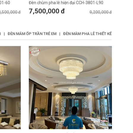
01-60
Đèn chùm pha lê hiện đại CCH-3801-L90
7,500,000 đ
8,500,000 đ
9,200,000 đ
I
|
ĐÈN MÂM ỐP TRẦN TRẺ EM
|
ĐÈN MÂM PHA LÊ THIẾT KẾ