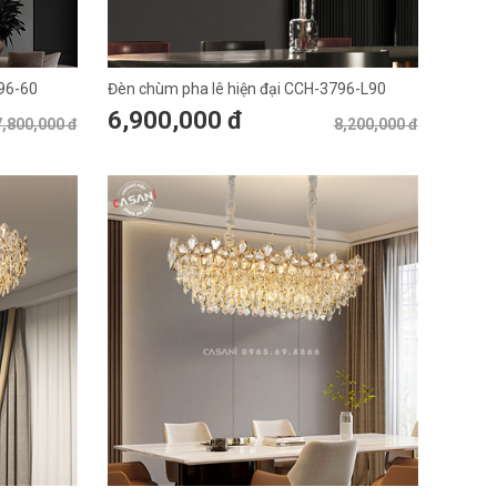
96-60
Đèn chùm pha lê hiện đại CCH-3796-L90
6,900,000 đ
7,800,000 đ
8,200,000 đ