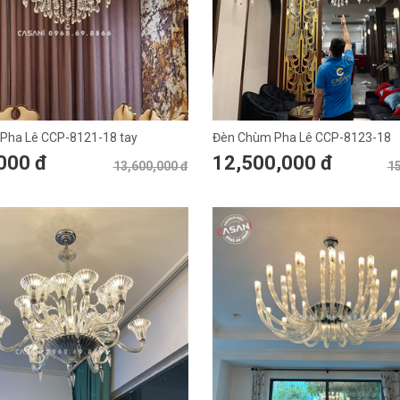
Pha Lê CCP-8121-18 tay
Đèn Chùm Pha Lê CCP-8123-18
000 đ
12,500,000 đ
13,600,000 đ
15