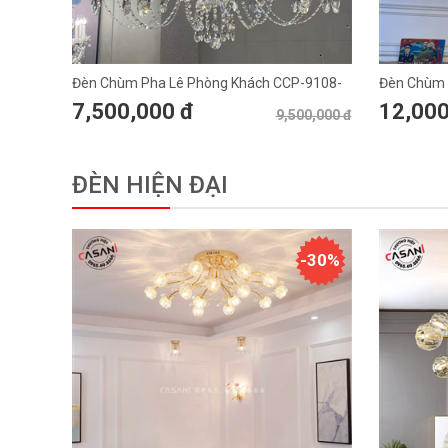
Đèn Chùm Pha Lê Phòng Khách CCP-9108-
Đèn Chùm 
15
18
7,500,000 đ
12,000
9,500,000 đ
ĐÈN HIỆN ĐẠI
-30%