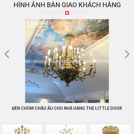
HÌNH ẢNH BÀN GIAO KHÁCH HÀNG
ĐÈN CHÙM CHÂU ÂU CHO NHÀ HÀNG THE LITTLE DOOR