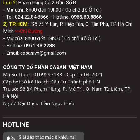
Lưu Ý
:
Phạm Hùng Có 2 Đầu Số 8
- Mở cửa:
8h00 đến 19h00 ( Có chỗ đỗ Ô Tô )
- Tel: 024.22.84.8866 - Hotline:
0
965.69.8866
2) TP.HCM:
Số 73 Ỷ Lan, P. Hiệp Tân, Q. Tân Phú, TP. Hồ Chí
Minh
>>Chỉ Đườn
g
- Mở cửa: 8h00 đến 18h00 ( Có chỗ đỗ Ô Tô )
- Hotline:
0971.38.2288
- Email: casanivn@gmail.com
CÔNG TY CỔ PHẦN CASANI VIỆT NAM
Mã Số Thuế :
0109597183 - Cấp 15-04-2021
Cấp bởi Sở kế Hoạch Đầu Tư Thành phố HN
Trụ sở: Số 8A Phạm Hùng, P. Mễ Trì, Q. Nam Từ Liêm, TP.
Hà Nội
Người Đại Diện: Trần Ngọc Hiếu
HOTLINE
Giải đáp thắc mắc & khiếu nại