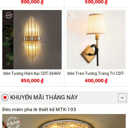
800,000 ₫
500,000 ₫
Đèn Tường Hiện Đại CDT-2646V
Đèn Treo Tường Trang Trí CDT-
2041
850,000 ₫
400,000 ₫
KHUYẾN MÃI THÁNG NÀY
Đèn mâm pha lê thiết kế MTK-103