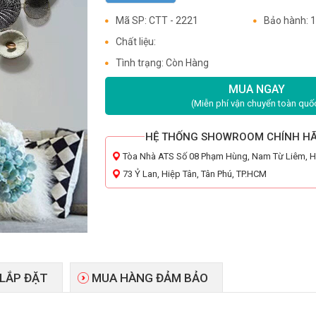
Mã SP: CTT - 2221
Bảo hành: 
Chất liệu:
Tình trạng: Còn Hàng
MUA NGAY
(Miễn phí vận chuyển toàn quố
HỆ THỐNG SHOWROOM CHÍNH H
Tòa Nhà ATS Số 08 Phạm Hùng, Nam Từ Liêm, 
73 Ỷ Lan, Hiệp Tân, Tân Phú, TP.HCM
 LẮP ĐẶT
MUA HÀNG ĐẢM BẢO