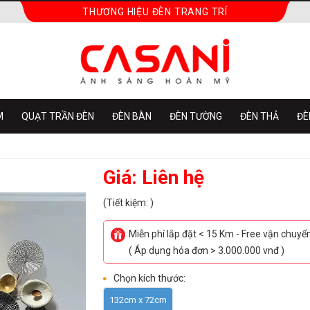
THƯƠNG HIỆU ĐÈN TRANG TRÍ
M
QUẠT TRẦN ĐÈN
ĐÈN BÀN
ĐÈN TƯỜNG
ĐÈN THẢ
ĐÈ
Giá: Liên hệ
(Tiết kiệm: )
Miễn phí lắp đặt < 15 Km - Free vận chuy
( Áp dụng hóa đơn > 3.000.000 vnđ )
Chọn kích thước:
132cm x 72cm