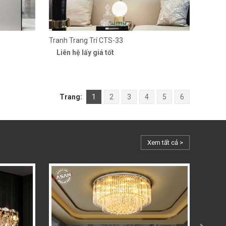
Tranh Trang Trí CTS-33
Liên hệ lấy giá tốt
Trang:
1
2
3
4
5
6
Xem tất cả >