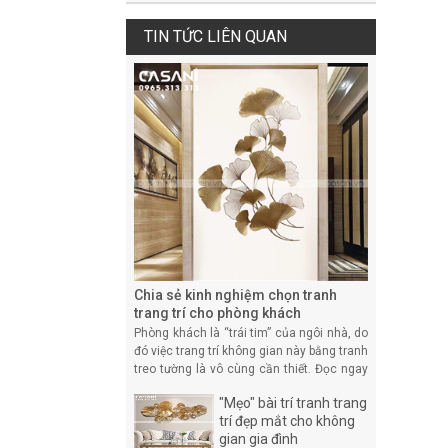
TIN TỨC LIÊN QUAN
Chia sẻ kinh nghiệm chọn tranh
trang trí cho phòng khách
Phòng khách là “trái tim” của ngôi nhà, do
đó việc trang trí không gian này bằng tranh
treo tường là vô cùng cần thiết. Đọc ngay
bài viết dưới đây để tìm hiểu thêm những
"Mẹo" bài trí tranh trang
kinh nghiệm chọn tranh trang t
trí đẹp mắt cho không
gian gia đình