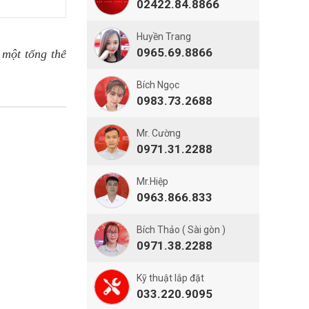
02422.84.8866
Huyền Trang
0965.69.8866
 một tổng thể
Bích Ngọc
0983.73.2688
Mr. Cường
0971.31.2288
Mr.Hiệp
0963.866.833
Bích Thảo ( Sài gòn )
0971.38.2288
Kỹ thuật lắp đặt
033.220.9095