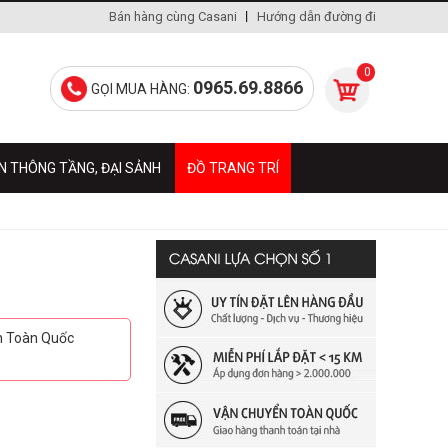
Bán hàng cùng Casani
Hướng dẫn đường đi
0
0965.69.8866
GỌI MUA HÀNG:
N THÔNG TẦNG, ĐẠI SẢNH
ĐỒ TRANG TRÍ
ển Toàn Quốc