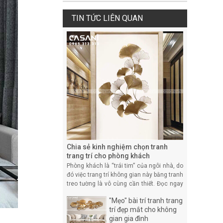
TIN TỨC LIÊN QUAN
Chia sẻ kinh nghiệm chọn tranh
trang trí cho phòng khách
Phòng khách là “trái tim” của ngôi nhà, do
đó việc trang trí không gian này bằng tranh
treo tường là vô cùng cần thiết. Đọc ngay
bài viết dưới đây để tìm hiểu thêm những
"Mẹo" bài trí tranh trang
kinh nghiệm chọn tranh trang t
trí đẹp mắt cho không
gian gia đình