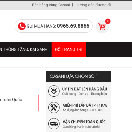
Bán hàng cùng Casani
Hướng dẫn đường đi
0
0965.69.8866
GỌI MUA HÀNG:
N THÔNG TẦNG, ĐẠI SẢNH
ĐỒ TRANG TRÍ
ển Toàn Quốc