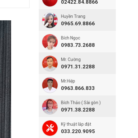
02422.84.8866
Huyền Trang
0965.69.8866
Bích Ngọc
0983.73.2688
Mr. Cường
0971.31.2288
Mr.Hiệp
0963.866.833
Bích Thảo ( Sài gòn )
0971.38.2288
Kỹ thuật lắp đặt
033.220.9095