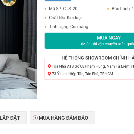
Mã SP: CTS-20
Bảo hành: 
Chất liệu: Kim loại
Tình trạng: Còn hàng
MUA NGAY
(Miễn phí vận chuyển toàn quố
HỆ THỐNG SHOWROOM CHÍNH H
Tòa Nhà ATS Số 08 Phạm Hùng, Nam Từ Liêm, 
73 Ỷ Lan, Hiệp Tân, Tân Phú, TP.HCM
 LẮP ĐẶT
MUA HÀNG ĐẢM BẢO