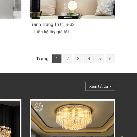
Tranh Trang Trí CTS-33
Liên hệ lấy giá tốt
Trang:
1
2
3
4
5
6
Xem tất cả >