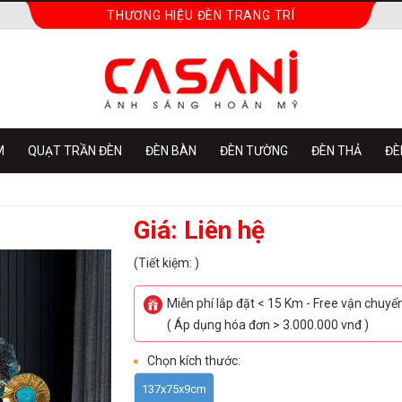
THƯƠNG HIỆU ĐÈN TRANG TRÍ
M
QUẠT TRẦN ĐÈN
ĐÈN BÀN
ĐÈN TƯỜNG
ĐÈN THẢ
ĐÈ
Giá: Liên hệ
(Tiết kiệm: )
Miễn phí lắp đặt < 15 Km - Free vận chuy
( Áp dụng hóa đơn > 3.000.000 vnđ )
Chọn kích thước:
137x75x9cm