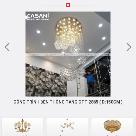
CÔNG TRÌNH ĐÈN THÔNG TẦNG CTT-2865 ( D:150CM )