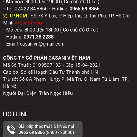
- Mở cửa:
8h00 đến 19h00 ( Có chỗ đỗ Ô Tô )
- Tel: 024.22.84.8866 - Hotline:
0
965.69.8866
2) TP.HCM:
Số 73 Ỷ Lan, P. Hiệp Tân, Q. Tân Phú, TP. Hồ Chí
Minh
>>Chỉ Đườn
g
- Mở cửa: 8h00 đến 18h00 ( Có chỗ đỗ Ô Tô )
- Hotline:
0971.38.2288
- Email: casanivn@gmail.com
CÔNG TY CỔ PHẦN CASANI VIỆT NAM
Mã Số Thuế :
0109597183 - Cấp 15-04-2021
Cấp bởi Sở kế Hoạch Đầu Tư Thành phố HN
Trụ sở: Số 8A Phạm Hùng, P. Mễ Trì, Q. Nam Từ Liêm, TP.
Hà Nội
Người Đại Diện: Trần Ngọc Hiếu
HOTLINE
Giải đáp thắc mắc & khiếu nại
0965 69 8866
(8h00 - 20h00)