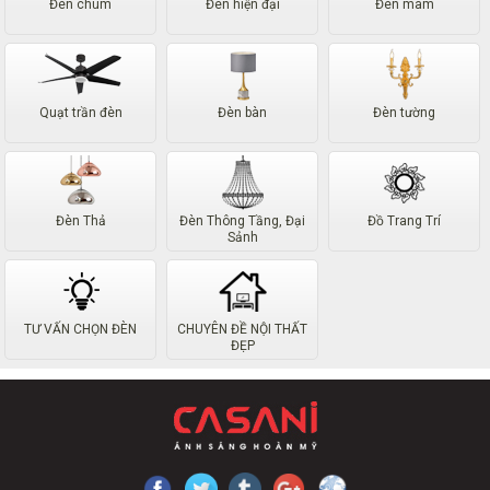
Đèn chùm
Đèn hiện đại
Đèn mâm
Quạt trần đèn
Đèn bàn
Đèn tường
Đèn Thả
Đèn Thông Tầng, Đại
Đồ Trang Trí
Sảnh
TƯ VẤN CHỌN ĐÈN
CHUYÊN ĐỀ NỘI THẤT
ĐẸP