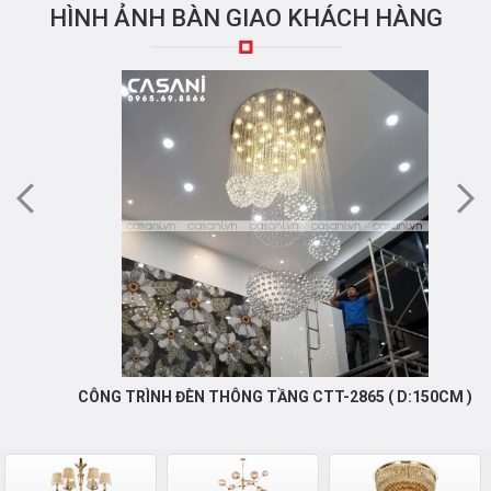
HÌNH ẢNH BÀN GIAO KHÁCH HÀNG
CÔNG TRÌNH ĐÈN THÔNG TẦNG CTT-2865 ( D:150CM )