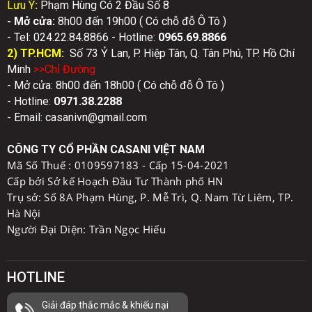
Lưu Ý
:
Phạm Hùng Có 2 Đầu Số 8
- Mở cửa:
8h00 đến 19h00 ( Có chỗ đỗ Ô Tô )
- Tel: 024.22.84.8866 - Hotline:
0
965.69.8866
2) TP.HCM:
Số 73 Ỷ Lan, P. Hiệp Tân, Q. Tân Phú, TP. Hồ Chí
Minh
>>Chỉ Đườn
g
- Mở cửa: 8h00 đến 18h00 ( Có chỗ đỗ Ô Tô )
- Hotline:
0971.38.2288
- Email: casanivn@gmail.com
CÔNG TY CỔ PHẦN CASANI VIỆT NAM
Mã Số Thuế :
0109597183 - Cấp 15-04-2021
Cấp bởi Sở kế Hoạch Đầu Tư Thành phố HN
Trụ sở: Số 8A Phạm Hùng, P. Mễ Trì, Q. Nam Từ Liêm, TP.
Hà Nội
Người Đại Diện: Trần Ngọc Hiếu
HOTLINE
Giải đáp thắc mắc & khiếu nại