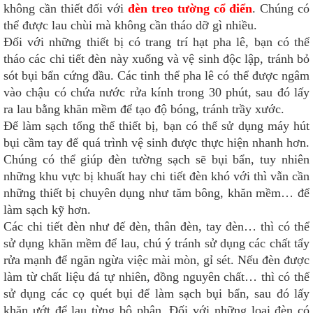
không cần thiết đối với
đèn treo tường cổ điển
. Chúng có
thể được lau chùi mà không cần tháo dỡ gì nhiều.
Đối với những thiết bị có trang trí hạt pha lê, bạn có thể
tháo các chi tiết đèn này xuống và vệ sinh độc lập, tránh bỏ
sót bụi bẩn cứng đầu. Các tinh thể pha lê có thể được ngâm
vào chậu có chứa nước rửa kính trong 30 phút, sau đó lấy
ra lau bằng khăn mềm để tạo độ bóng, tránh trầy xước.
Để làm sạch tổng thể thiết bị, bạn có thể sử dụng máy hút
bụi cầm tay để quá trình vệ sinh được thực hiện nhanh hơn.
Chúng có thể giúp đèn tường sạch sẽ bụi bẩn, tuy nhiên
những khu vực bị khuất hay chi tiết đèn khó với thì vẫn cần
những thiết bị chuyên dụng như tăm bông, khăn mềm… để
làm sạch kỹ hơn.
Các chi tiết đèn như đế đèn, thân đèn, tay đèn… thì có thể
sử dụng khăn mềm để lau, chú ý tránh sử dụng các chất tẩy
rửa mạnh để ngăn ngừa việc mài mòn, gỉ sét. Nếu đèn được
làm từ chất liệu đá tự nhiên, đồng nguyên chất… thì có thể
sử dụng các cọ quét bụi để làm sạch bụi bẩn, sau đó lấy
khăn ướt để lau từng bộ phận. Đối với những loại đèn có