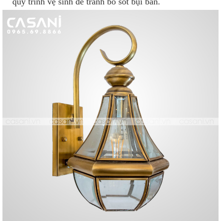
quy trình vệ sinh để tránh bỏ sót bụi bẩn.