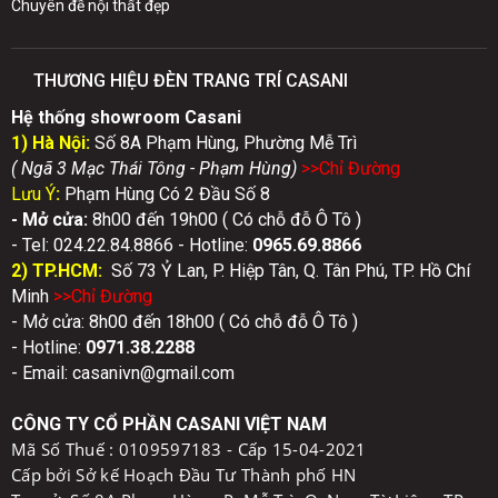
Chuyên đề nội thất đẹp
THƯƠNG HIỆU ĐÈN TRANG TRÍ CASANI
Hệ thống showroom Casani
1) Hà Nội:
Số 8A Phạm Hùng, Phường Mễ Trì
( Ngã 3 Mạc Thái Tông - Phạm Hùng)
>>Chỉ Đườn
g
Lưu Ý
:
Phạm Hùng Có 2 Đầu Số 8
- Mở cửa:
8h00 đến 19h00 ( Có chỗ đỗ Ô Tô )
- Tel: 024.22.84.8866 - Hotline:
0
965.69.8866
2) TP.HCM:
Số 73 Ỷ Lan, P. Hiệp Tân, Q. Tân Phú, TP. Hồ Chí
Minh
>>Chỉ Đườn
g
- Mở cửa: 8h00 đến 18h00 ( Có chỗ đỗ Ô Tô )
- Hotline:
0971.38.2288
- Email: casanivn@gmail.com
CÔNG TY CỔ PHẦN CASANI VIỆT NAM
Mã Số Thuế :
0109597183 - Cấp 15-04-2021
Cấp bởi Sở kế Hoạch Đầu Tư Thành phố HN