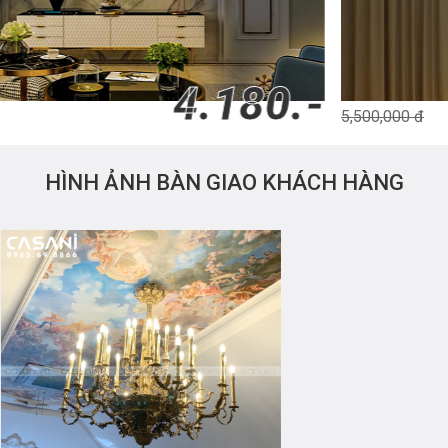
4.180.-
5,500,000 đ
HÌNH ẢNH BÀN GIAO KHÁCH HÀNG