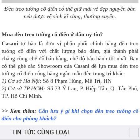
Đèn treo tường cổ điển có thể giữ mãi vẻ đẹp nguyên bản
nếu được vệ sinh kĩ càng, thường xuyên.
Mua đèn treo tường cổ điển ở đâu uy tín?
Casani
tự hào là đơn vị phân phối chính hãng đèn treo
tường cổ điển với chất lượng bảo đảm, giá thành phải
chăng cùng chế độ bán hàng, chế độ bảo hành tốt nhất. Bạn
có thể ghé các Showroom của Casani để lựa mua đèn treo
tường cổ điển cùng hàng ngàn mẫu đèn trang trí khác:
1) Cơ sở Hà Nội
: Số 8 Phạm Hùng, Mễ Trì, HN
2) Cơ sở TP.HCM:
Số 73 Ỷ Lan, P. Hiệp Tân, Q. Tân Phú,
TP. Hồ Chí Minh.
>> Xem thêm:
Cần lưu ý gì khi chọn đèn treo tường cổ
điển cho phòng khách?
TIN TỨC CÙNG LOẠI