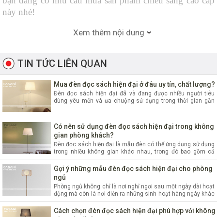
bạn đang có nhu cầu mua sản phẩm chiếu sáng cao cấp 
này nhé!
Lựa chọn đèn đọc sách hiện đại- không chỉ dựa vào 
Xem thêm nội dung
vẻ đẹp của thiết kế
Một chiếc đèn đọc sách hiện đại phù hợp để trang trí là 
TIN TỨC LIÊN QUAN
chiếc đèn đẹp, có thiết kế hài hòa. Nhưng một chiếc đèn 
đọc sách thích hợp để sử dụng lâu dài là chiếc đèn đẹp, 
Mua đèn đọc sách hiện đại ở đâu uy tín, chất lượng?
có độ sáng ổn định, ánh sáng không bị nhấp nháy, 
Đèn đọc sách hiện đại đã và đang được nhiều người tiêu
dùng yêu mến và ưa chuộng sử dụng trong thời gian gần
không làm ảnh hưởng đến mắt người dùng. Vì vậy, 
đây. Tuy nhiên không phải ai cũng biết rõ địa chỉ mua hàng
chọn đèn đọc sách phải lựa chọn những nơi có tiêu chí 
uy tín và chất lượng. Nếu như bạ
kỹ lưỡng và tinh tế như vậy!
Có nên sử dụng đèn đọc sách hiện đại trong không
gian phòng khách?
Đèn đọc sách hiện đại là mẫu đèn có thể ứng dụng sử dụng
Những ưu điểm đặc biệt của đèn đọc sách hiện đại
trong nhiều không gian khác nhau, trong đó bao gồm cả
phòng khách gia đình. Tuy nhiên với thiết kế đặc thù và mới
- Đèn đọc sách hiện đại có bề ngoài rất đẹp mặt, thể hiện 
mẻ của chúng, vẫn còn khá nhi
Gợi ý những mẫu đèn đọc sách hiện đại cho phòng
nét riêng của mình trong không gian. Các thiết kế 
đèn 
ngủ
Phòng ngủ không chỉ là nơi nghỉ ngơi sau một ngày dài hoạt
trang trí hiện đại
 này khá đa dạng, nhiều kích thước, 
động mà còn là nơi diễn ra những sinh hoạt hàng ngày khác
kiểu dáng nhưng chung quy lại đều gia tăng khả năng 
như đọc sách, làm việc, học tập… Để bổ trợ cho những hoạt
động đó không thể không n
Cách chọn đèn đọc sách hiện đại phù hợp với không
tiện dụng, gọn nhẹ có thể đặt để tại nhiều nơi trong 