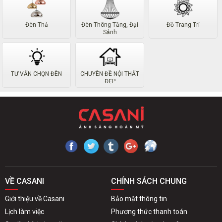
trang trí nói chung và đèn đọc sách hiện đại nói riêng. 
Với tiêu chí chất lượng đặt lên hàng đầu sẽ mang đến 
cho bạn sản phẩm đạt tiêu chí về chất lượng cũng như 
Đèn Thả
Đèn Thông Tầng, Đại
Đồ Trang Trí
Sảnh
chế độ bảo hành uy tín.
Nếu bạn yêu thích sản phẩm đèn trang trí hãy liên hệ 
ngay với Casani để được mua với giá tốt nhất nhé!
TƯ VẤN CHỌN ĐÈN
CHUYÊN ĐỀ NỘI THẤT
ĐẸP
VỀ CASANI
CHÍNH SÁCH CHUNG
Giới thiệu về Casani
Bảo mật thông tin
Lịch làm việc
Phương thức thanh toán