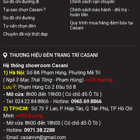
Sơ đồ chỉ đường đi
Chính sách vận chuyển
Tại sao chọn Casani ?
Chính sách bảo hành - đổi trả -
hoàn tiền
Sơ đồ chỉ đường
Quy trình mua hàng đảm bảo tại
Tư vấn chọn đèn
Casani
Chuyên đề nội thất đẹp
THƯƠNG HIỆU ĐÈN TRANG TRÍ CASANI
Hệ thống showroom Casani
1) Hà Nội:
Số 8A Phạm Hùng, Phường Mễ Trì
( Ngã 3 Mạc Thái Tông - Phạm Hùng)
>>Chỉ Đườn
g
Lưu Ý
:
Phạm Hùng Có 2 Đầu Số 8
- Mở cửa:
8h00 đến 19h00 ( Có chỗ đỗ Ô Tô )
- Tel: 024.22.84.8866 - Hotline:
0
965.69.8866
2) TP.HCM:
Số 73 Ỷ Lan, P. Hiệp Tân, Q. Tân Phú, TP. Hồ Chí
Minh
>>Chỉ Đườn
g
- Mở cửa: 8h00 đến 18h00 ( Có chỗ đỗ Ô Tô )
- Hotline:
0971.38.2288
- Email: casanivn@gmail.com