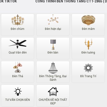
CÔNG TRÌNH ĐÈN THÔNG TẦNG CTT-2865 ( D:150CM )
Đèn chùm
Đèn hiện đại
Đèn mâm
Quạt trần đèn
Đèn bàn
Đèn tường
Đèn Thả
Đèn Thông Tầng, Đại
Đồ Trang Trí
Sảnh
TƯ VẤN CHỌN ĐÈN
CHUYÊN ĐỀ NỘI THẤT
ĐẸP