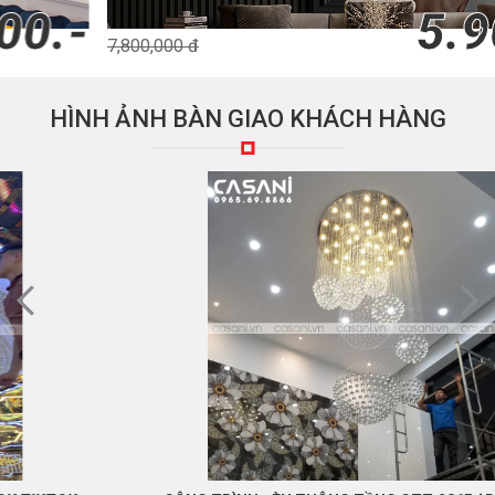
5.900.-
7,800,000 đ
HÌNH ẢNH BÀN GIAO KHÁCH HÀNG