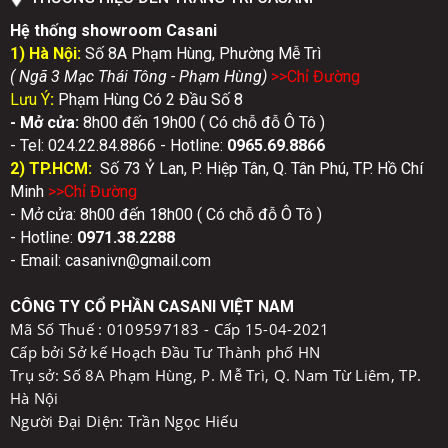
Hệ thống showroom Casani
1) Hà Nội:
Số 8A Phạm Hùng, Phường Mễ Trì
( Ngã 3 Mạc Thái Tông - Phạm Hùng)
>>Chỉ Đườn
g
Lưu Ý
:
Phạm Hùng Có 2 Đầu Số 8
- Mở cửa:
8h00 đến 19h00 ( Có chỗ đỗ Ô Tô )
- Tel: 024.22.84.8866 - Hotline:
0
965.69.8866
2) TP.HCM:
Số 73 Ỷ Lan, P. Hiệp Tân, Q. Tân Phú, TP. Hồ Chí
Minh
>>Chỉ Đườn
g
- Mở cửa: 8h00 đến 18h00 ( Có chỗ đỗ Ô Tô )
- Hotline:
0971.38.2288
- Email: casanivn@gmail.com
CÔNG TY CỔ PHẦN CASANI VIỆT NAM
Mã Số Thuế :
0109597183 - Cấp 15-04-2021
Cấp bởi Sở kế Hoạch Đầu Tư Thành phố HN
Trụ sở: Số 8A Phạm Hùng, P. Mễ Trì, Q. Nam Từ Liêm, TP.
Hà Nội
Người Đại Diện: Trần Ngọc Hiếu