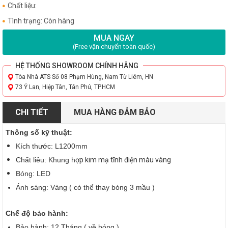
Chất liệu:
Tình trạng: Còn hàng
MUA NGAY
(Free vận chuyển toàn quốc)
HỆ THỐNG SHOWROOM CHÍNH HÃNG
Tòa Nhà ATS Số 08 Phạm Hùng, Nam Từ Liêm, HN
73 Ỷ Lan, Hiệp Tân, Tân Phú, TP.HCM
CHI TIẾT
MUA HÀNG ĐẢM BẢO
Thông số kỹ thuật:
Kích thước:
L1200mm
Chất liêu: Khung h
ợp kim mạ t
ĩnh điện m
àu vàng
Bóng: LED
Ánh sáng: Vàng ( có thể thay bóng 3 mầu )
Chế độ bảo hành:
Bảo hành: 12 Tháng ( về bóng )