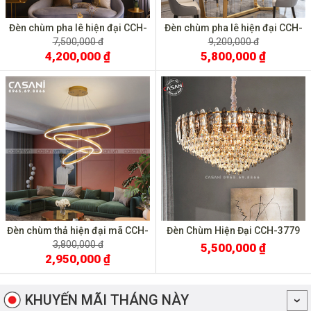
Đèn chùm pha lê hiện đại CCH-
Đèn chùm pha lê hiện đại CCH-
3638-60
3638-L120
7,500,000 đ
9,200,000 đ
4,200,000 ₫
5,800,000 ₫
Đèn chùm thả hiện đại mã CCH-
Đèn Chùm Hiện Đại CCH-3779
3920V
3,800,000 đ
5,500,000 ₫
2,950,000 ₫
KHUYẾN MÃI THÁNG NÀY