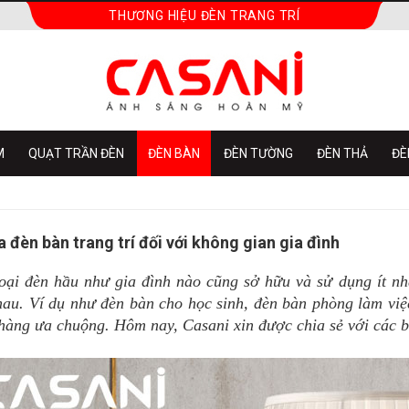
THƯƠNG HIỆU ĐÈN TRANG TRÍ
M
QUẠT TRẦN ĐÈN
ĐÈN BÀN
ĐÈN TƯỜNG
ĐÈN THẢ
ĐÈ
 đèn bàn trang trí đối với không gian gia đình
oại đèn hầu như gia đình nào cũng sở hữu và sử dụng ít nhấ
au. Ví dụ như đèn bàn cho học sinh, đèn bàn phòng làm việc
hàng ưa chuộng. Hôm nay, Casani xin được chia sẻ với các b