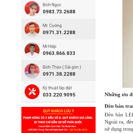
Bích Ngọc
0983.73.2688
Mr. Cường
0971.31.2288
Mr.Hiệp
0963.866.833
Bích Thảo ( Sài gòn )
0971.38.2288
Kỹ thuật lắp đặt
Những ưu đi
033.220.9095
Đèn bàn tra
Đèn bàn LED
Ngoài ra, đ
sử dụng tron