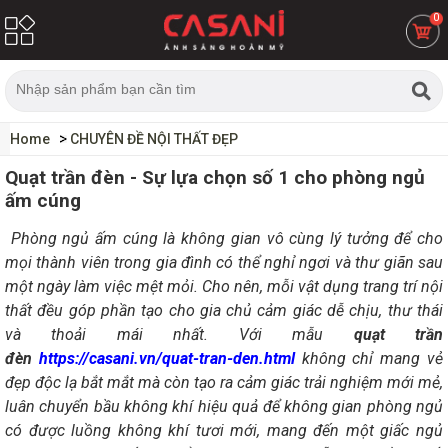
0
Home
CHUYÊN ĐỀ NỘI THẤT ĐẸP
Quạt trần đèn - Sự lựa chọn số 1 cho phòng ngủ
ấm cúng
Phòng ngủ ấm cúng là không gian vô cùng lý tưởng để cho
mọi thành viên trong gia đình có thể nghỉ ngơi và thư giãn sau
một ngày làm việc mệt mỏi. Cho nên, mỗi vật dụng trang trí nội
thất đều góp phần tạo cho gia chủ cảm giác dễ chịu, thư thái
và thoải mái nhất. Với mẫu
quạt trần
đèn
https://casani.vn/quat-tran-den.html
không chỉ mang vẻ
đẹp độc lạ bắt mắt mà còn tạo ra cảm giác trải nghiệm mới mẻ,
luân chuyển bầu không khí hiệu quả để không gian phòng ngủ
có được luồng không khí tươi mới, mang đến một giấc ngủ