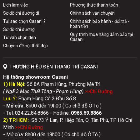
Lịch làm việc
Phương thức thanh toán
Sơ đồ chỉ đường đi
Chính sách vận chuyển
Tại sao chọn Casani ?
Chính sách bảo hành - đổi trả -
hoàn tiền
Sơ đồ chỉ đường
Quy trình mua hàng đảm bảo tại
Tư vấn chọn đèn
Casani
Chuyên đề nội thất đẹp
THƯƠNG HIỆU ĐÈN TRANG TRÍ CASANI
Hệ thống showroom Casani
1) Hà Nội:
Số 8A Phạm Hùng, Phường Mễ Trì
( Ngã 3 Mạc Thái Tông - Phạm Hùng)
>>Chỉ Đườn
g
Lưu Ý
:
Phạm Hùng Có 2 Đầu Số 8
- Mở cửa:
8h00 đến 19h00 ( Có chỗ đỗ Ô Tô )
- Tel: 024.22.84.8866 - Hotline:
0
965.69.8866
2) TP.HCM:
Số 73 Ỷ Lan, P. Hiệp Tân, Q. Tân Phú, TP. Hồ Chí
Minh
>>Chỉ Đườn
g
- Mở cửa: 8h00 đến 18h00 ( Có chỗ đỗ Ô Tô )