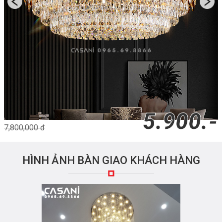
5.900.-
7,800,000 đ
HÌNH ẢNH BÀN GIAO KHÁCH HÀNG