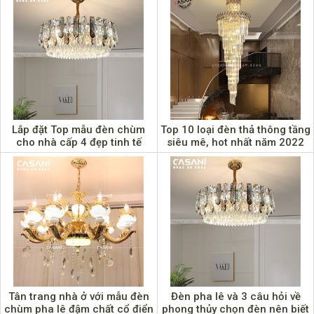
Lắp đặt Top mẫu đèn chùm
Top 10 loại đèn thả thông tầng
cho nhà cấp 4 đẹp tinh tế
siêu mê, hot nhất năm 2022
hoàn mỹ
Tân trang nhà ở với mẫu đèn
Đèn pha lê và 3 câu hỏi về
chùm pha lê đậm chất cổ điển
phong thủy chọn đèn nên biết