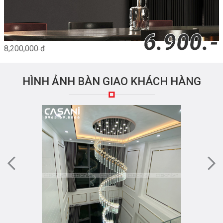
6.900.-
8,200,000 đ
HÌNH ẢNH BÀN GIAO KHÁCH HÀNG