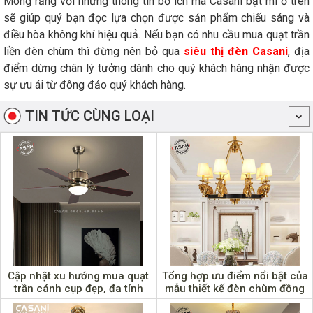
Mong rằng với những thông tin bổ ích mà Casani bật mí ở trên
sẽ giúp quý bạn đọc lựa chọn được sản phẩm chiếu sáng và
điều hòa không khí hiệu quả. Nếu bạn có nhu cầu mua quạt trần
liền đèn chùm thì đừng nên bỏ qua
siêu thị đèn Casani
, địa
điểm dừng chân lý tưởng dành cho quý khách hàng nhận được
sự ưu ái từ đông đảo quý khách hàng.
TIN TỨC CÙNG LOẠI
Cập nhật xu hướng mua quạt
Tổng hợp ưu điểm nổi bật của
trần cánh cụp đẹp, đa tính
mẫu thiết kế đèn chùm đồng
năng năm 2022