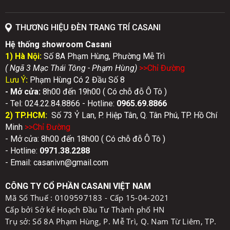
THƯƠNG HIỆU ĐÈN TRANG TRÍ CASANI
Hệ thống showroom Casani
1) Hà Nội:
Số 8A Phạm Hùng, Phường Mễ Trì
( Ngã 3 Mạc Thái Tông - Phạm Hùng)
>>Chỉ Đườn
g
Lưu Ý
:
Phạm Hùng Có 2 Đầu Số 8
- Mở cửa:
8h00 đến 19h00 ( Có chỗ đỗ Ô Tô )
- Tel: 024.22.84.8866 - Hotline:
0
965.69.8866
2) TP.HCM:
Số 73 Ỷ Lan, P. Hiệp Tân, Q. Tân Phú, TP. Hồ Chí
Minh
>>Chỉ Đườn
g
- Mở cửa: 8h00 đến 18h00 ( Có chỗ đỗ Ô Tô )
- Hotline:
0971.38.2288
- Email: casanivn@gmail.com
CÔNG TY CỔ PHẦN CASANI VIỆT NAM
Mã Số Thuế :
0109597183 - Cấp 15-04-2021
Cấp bởi Sở kế Hoạch Đầu Tư Thành phố HN
Trụ sở: Số 8A Phạm Hùng, P. Mễ Trì, Q. Nam Từ Liêm, TP.