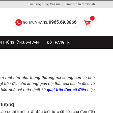
Bán hàng cùng Casani
Hướng dẫn đường đi
0
0965.69.8866
GỌI MUA HÀNG:
N THÔNG TẦNG, ĐẠI SẢNH
ĐỒ TRANG TRÍ
 làm mát như như thông thường mà chúng còn có tính
 trần đèn cho không gian nội thất của bạn là điều vô
ơ bản nhất về mẫu thiết kế
quạt trần đèn cổ điển
hiện
 tượng
ấp ra thị trường rất đặc biệt từ chất liệu của đèn đến