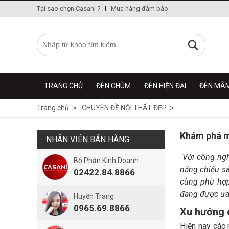
Tại sao chọn Casani ?
Mua hàng đảm bảo
TRANG CHỦ
ĐÈN CHÙM
ĐÈN HIỆN ĐẠI
ĐÈN MÂ
Trang chủ
CHUYÊN ĐỀ NỘI THẤT ĐẸP
Khám phá m
NHÂN VIÊN BÁN HÀNG
Với công ngh
Bộ Phận Kinh Doanh
năng chiếu sá
02422.84.8866
cùng phù hợp.
đang được ưa 
Huyền Trang
0965.69.8866
Xu hướng c
Hiện nay các 