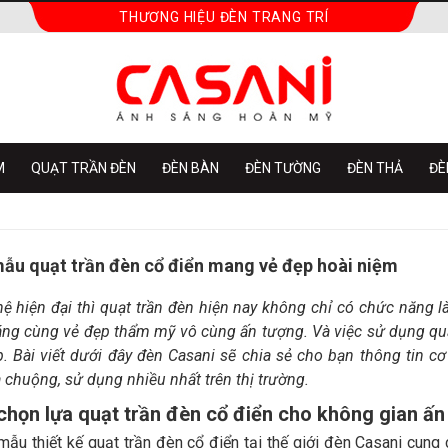
THƯƠNG HIỆU ĐÈN TRANG TRÍ
M
QUẠT TRẦN ĐÈN
ĐÈN BÀN
ĐÈN TƯỜNG
ĐÈN THẢ
ĐÈ
ẫu quạt trần đèn cổ điển mang vẻ đẹp hoài niệm
ệ hiện đại thì quạt trần đèn hiện nay không chỉ có chức năng
ng cùng vẻ đẹp thẩm mỹ vô cùng ấn tượng. Và việc sử dụng quạt
 Bài viết dưới đây đèn Casani sẽ chia sẻ cho bạn thông tin c
chuộng, sử dụng nhiều nhất trên thị trường.
họn lựa quạt trần đèn cổ điển cho không gian ấn
mẫu thiết kế quạt trần đèn cổ điển tại thế giới đèn Casani cung c