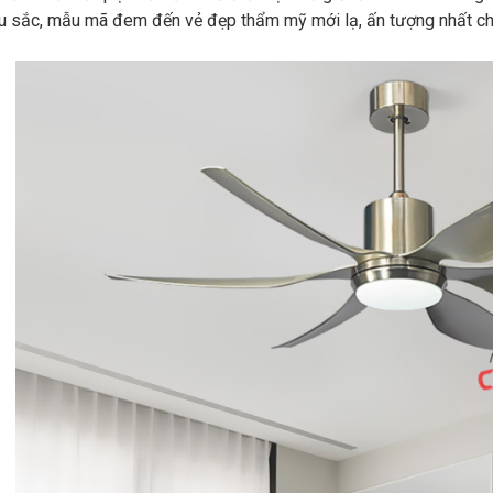
u sắc, mẫu mã đem đến vẻ đẹp thẩm mỹ mới lạ, ấn tượng nhất ch