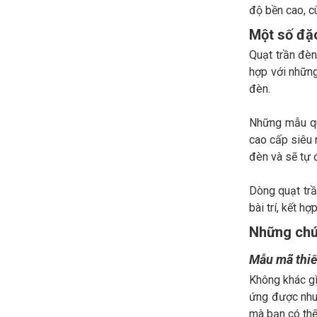
độ bền cao, c
Một số đặ
Quạt trần đèn
hợp với những
đèn.
Những mẫu quạ
cao cấp siêu 
đèn và sẽ tự 
Dòng quạt trầ
bài trí, kết h
Những chú 
Mẫu mã thiết
Không khác g
ứng được nhu 
mà bạn có thể