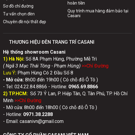
hoàn tiền
Sơ đồ chỉ đường
Quy trình mua hàng đảm bảo tại
Tư vấn chọn đèn
Casani
Chuyên đề nội thất đẹp
THƯƠNG HIỆU ĐÈN TRANG TRÍ CASANI
Hệ thống showroom Casani
1) Hà Nội:
Số 8A Phạm Hùng, Phường Mễ Trì
( Ngã 3 Mạc Thái Tông - Phạm Hùng)
>>Chỉ Đườn
g
Lưu Ý
:
Phạm Hùng Có 2 Đầu Số 8
- Mở cửa:
8h00 đến 19h00 ( Có chỗ đỗ Ô Tô )
- Tel: 024.22.84.8866 - Hotline:
0
965.69.8866
2) TP.HCM:
Số 73 Ỷ Lan, P. Hiệp Tân, Q. Tân Phú, TP. Hồ Chí
Minh
>>Chỉ Đườn
g
- Mở cửa: 8h00 đến 18h00 ( Có chỗ đỗ Ô Tô )
- Hotline:
0971.38.2288
- Email: casanivn@gmail.com