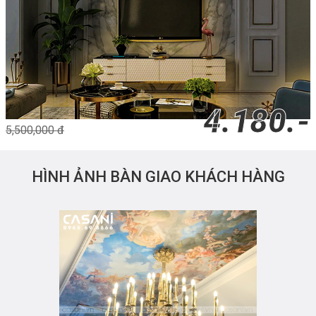
4.180.-
5,500,000 đ
HÌNH ẢNH BÀN GIAO KHÁCH HÀNG