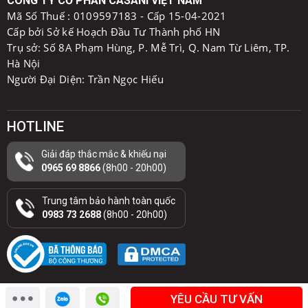
CÔNG TY CỔ PHẦN CASANI VIỆT NAM
Mã Số Thuế :
0109597183 - Cấp 15-04-2021
Cấp bởi Sở kế Hoạch Đầu Tư Thành phố HN
Trụ sở: Số 8A Phạm Hùng, P. Mễ Trì, Q. Nam Từ Liêm, TP.
Hà Nội
Người Đại Diện: Trần Ngọc Hiếu
HOTLINE
Giải đáp thắc mắc & khiếu nại
0965 69 8866
(8h00 - 20h00)
Trung tâm bảo hành toàn quốc
0983 73 2688
(8h00 - 20h00)
YÊU CẦU TƯ VẤN