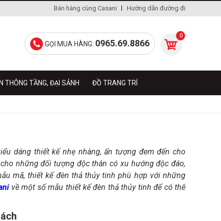
Bán hàng cùng Casani
Hướng dẫn đường đi
0
0965.69.8866
GỌI MUA HÀNG:
N THÔNG TẦNG, ĐẠI SẢNH
ĐỒ TRANG TRÍ
kiểu dáng thiết kế nhẹ nhàng, ấn tượng đem đến cho
ợp cho những đối tượng độc thân có xu hướng độc đáo,
mẫu mã, thiết kế đèn thả thủy tinh phù hợp với những
ani
về một số mẫu thiết kế đèn thả thủy tinh để có thể
hách