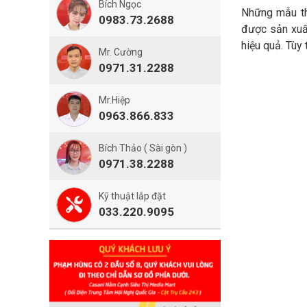
Bích Ngọc
Những mẫu thi
0983.73.2688
được sản xuất
hiệu quả. Tùy
Mr. Cường
0971.31.2288
Mr.Hiệp
0963.866.833
Bích Thảo ( Sài gòn )
0971.38.2288
Kỹ thuật lắp đặt
033.220.9095