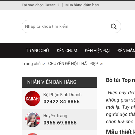
Tại sao chọn Casani ?
Mua hàng đảm bảo
TRANG CHỦ
ĐÈN CHÙM
ĐÈN HIỆN ĐẠI
ĐÈN MÂ
Trang chủ
CHUYÊN ĐỀ NỘI THẤT ĐẸP
Bỏ túi Top 
NHÂN VIÊN BÁN HÀNG
Hiện nay đèn
Bộ Phận Kinh Doanh
không gian số
02422.84.8866
mới lạ. Tuy n
người độc th
Huyền Trang
chọn lựa cho
0965.69.8866
Mẫu thiết 