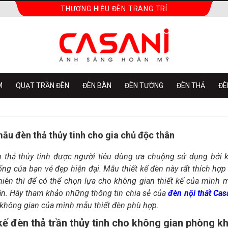
THƯƠNG HIỆU ĐÈN TRANG TRÍ
M
QUẠT TRẦN ĐÈN
ĐÈN BÀN
ĐÈN TƯỜNG
ĐÈN THẢ
ĐÈ
mẫu đèn thả thủy tinh cho gia chủ độc thân
 thả thủy tinh được người tiêu dùng ưa chuộng sử dụng bởi 
ng của bạn vẻ đẹp hiện đại. Mẫu thiết kế đèn này rất thích h
hiên thì để có thể chọn lựa cho không gian thiết kế của mình 
ân. Hãy tham khảo những thông tin chia sẻ của
đèn nội thất Cas
 không gian của mình mẫu thiết đèn phù hợp.
kế đèn thả trần thủy tinh cho không gian phòng k