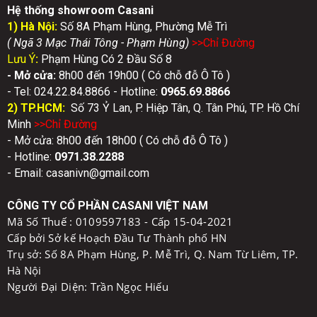
Hệ thống showroom Casani
1) Hà Nội:
Số 8A Phạm Hùng, Phường Mễ Trì
( Ngã 3 Mạc Thái Tông - Phạm Hùng)
>>Chỉ Đườn
g
Lưu Ý
:
Phạm Hùng Có 2 Đầu Số 8
- Mở cửa:
8h00 đến 19h00 ( Có chỗ đỗ Ô Tô )
- Tel: 024.22.84.8866 - Hotline:
0
965.69.8866
2) TP.HCM:
Số 73 Ỷ Lan, P. Hiệp Tân, Q. Tân Phú, TP. Hồ Chí
Minh
>>Chỉ Đườn
g
- Mở cửa: 8h00 đến 18h00 ( Có chỗ đỗ Ô Tô )
- Hotline:
0971.38.2288
- Email: casanivn@gmail.com
CÔNG TY CỔ PHẦN CASANI VIỆT NAM
Mã Số Thuế :
0109597183 - Cấp 15-04-2021
Cấp bởi Sở kế Hoạch Đầu Tư Thành phố HN
Trụ sở: Số 8A Phạm Hùng, P. Mễ Trì, Q. Nam Từ Liêm, TP.
Hà Nội
Người Đại Diện: Trần Ngọc Hiếu