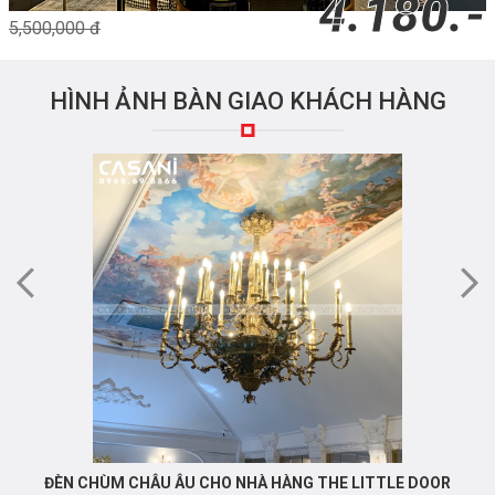
4.180.-
5,500,000 đ
HÌNH ẢNH BÀN GIAO KHÁCH HÀNG
ĐÈN CHÙM CHÂU ÂU CHO NHÀ HÀNG THE LITTLE DOOR