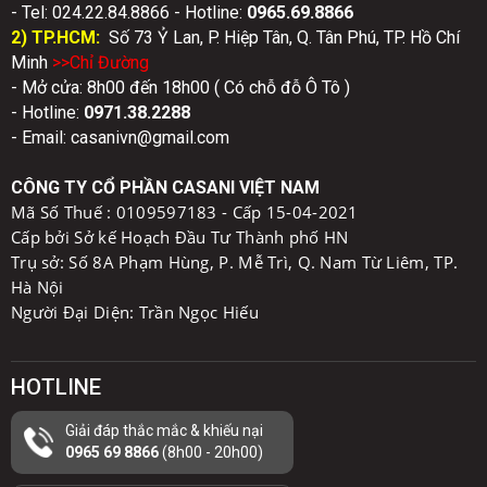
- Tel: 024.22.84.8866 - Hotline:
0
965.69.8866
2) TP.HCM:
Số 73 Ỷ Lan, P. Hiệp Tân, Q. Tân Phú, TP. Hồ Chí
Minh
>>Chỉ Đườn
g
- Mở cửa: 8h00 đến 18h00 ( Có chỗ đỗ Ô Tô )
- Hotline:
0971.38.2288
- Email: casanivn@gmail.com
CÔNG TY CỔ PHẦN CASANI VIỆT NAM
Mã Số Thuế :
0109597183 - Cấp 15-04-2021
Cấp bởi Sở kế Hoạch Đầu Tư Thành phố HN
Trụ sở: Số 8A Phạm Hùng, P. Mễ Trì, Q. Nam Từ Liêm, TP.
Hà Nội
Người Đại Diện: Trần Ngọc Hiếu
HOTLINE
Giải đáp thắc mắc & khiếu nại
0965 69 8866
(8h00 - 20h00)