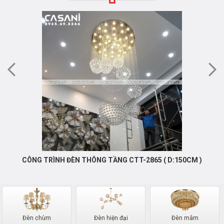
CÔNG TRÌNH ĐÈN THÔNG TẦNG CTT-2865 ( D:150CM )
Đèn chùm
Đèn hiện đại
Đèn mâm