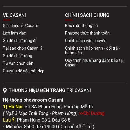
VỀ CASANI
CHÍNH SÁCH CHUNG
Giới thiệu về Casani
Bảo mật thông tin
Lịch làm việc
Phương thức thanh toán
Sơ đồ chỉ đường đi
Chính sách vận chuyển
Tại sao chọn Casani ?
Chính sách bảo hành - đổi trả -
hoàn tiền
Sơ đồ chỉ đường
Quy trình mua hàng đảm bảo tại
Tư vấn chọn đèn
Casani
Chuyên đề nội thất đẹp
THƯƠNG HIỆU ĐÈN TRANG TRÍ CASANI
Hệ thống showroom Casani
1) Hà Nội:
Số 8A Phạm Hùng, Phường Mễ Trì
( Ngã 3 Mạc Thái Tông - Phạm Hùng)
>>Chỉ Đườn
g
Lưu Ý
:
Phạm Hùng Có 2 Đầu Số 8
- Mở cửa:
8h00 đến 19h00 ( Có chỗ đỗ Ô Tô )