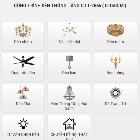
CÔNG TRÌNH ĐÈN THÔNG TẦNG CTT-2865 ( D:150CM )
Đèn chùm
Đèn hiện đại
Đèn mâm
Quạt trần đèn
Đèn bàn
Đèn tường
Đèn Thả
Đèn Thông Tầng, Đại
Đồ Trang Trí
Sảnh
TƯ VẤN CHỌN ĐÈN
CHUYÊN ĐỀ NỘI THẤT
ĐẸP