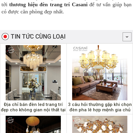
tới
thương hiệu đèn trang trí Casani
để tư vấn giúp bạn
có được căn phòng đẹp nhất.
TIN TỨC CÙNG LOẠI
Địa chỉ bán đèn led trang trí
3 câu hỏi thường gặp khi chọn
đẹp cho không gian nội thất tại
đèn pha lê hợp mệnh gia chủ
Cao Bằng