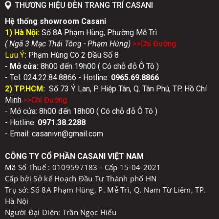
THƯƠNG HIỆU ĐÈN TRANG TRÍ CASANI
Hệ thống showroom Casani
1) Hà Nội:
Số 8A Phạm Hùng, Phường Mễ Trì
( Ngã 3 Mạc Thái Tông - Phạm Hùng)
>>Chỉ Đườn
g
Lưu Ý
:
Phạm Hùng Có 2 Đầu Số 8
- Mở cửa:
8h00 đến 19h00 ( Có chỗ đỗ Ô Tô )
- Tel: 024.22.84.8866 - Hotline:
0
965.69.8866
2) TP.HCM:
Số 73 Ỷ Lan, P. Hiệp Tân, Q. Tân Phú, TP. Hồ Chí
Minh
>>Chỉ Đườn
g
- Mở cửa: 8h00 đến 18h00 ( Có chỗ đỗ Ô Tô )
- Hotline:
0971.38.2288
- Email: casanivn@gmail.com
CÔNG TY CỔ PHẦN CASANI VIỆT NAM
Mã Số Thuế :
0109597183 - Cấp 15-04-2021
Cấp bởi Sở kế Hoạch Đầu Tư Thành phố HN
Trụ sở: Số 8A Phạm Hùng, P. Mễ Trì, Q. Nam Từ Liêm, TP.
Hà Nội
Người Đại Diện: Trần Ngọc Hiếu