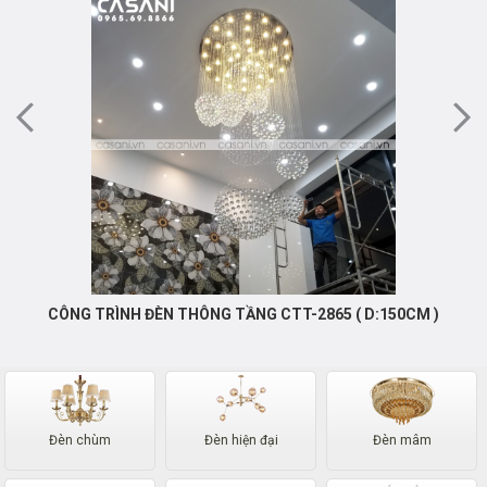
CÔNG TRÌNH ĐÈN THÔNG TẦNG CTT-2865 ( D:150CM )
Đèn chùm
Đèn hiện đại
Đèn mâm