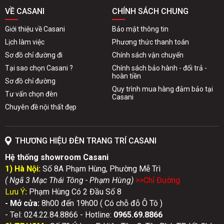
VỀ CASANI
CHÍNH SÁCH CHUNG
Giới thiệu về Casani
Bảo mật thông tin
Lịch làm việc
Phương thức thanh toán
Sơ đồ chỉ đường đi
Chính sách vận chuyển
Tại sao chọn Casani ?
Chính sách bảo hành - đổi trả -
hoàn tiền
Sơ đồ chỉ đường
Quy trình mua hàng đảm bảo tại
Tư vấn chọn đèn
Casani
Chuyên đề nội thất đẹp
THƯƠNG HIỆU ĐÈN TRANG TRÍ CASANI
Hệ thống showroom Casani
1) Hà Nội:
Số 8A Phạm Hùng, Phường Mễ Trì
( Ngã 3 Mạc Thái Tông - Phạm Hùng)
>>Chỉ Đườn
g
Lưu Ý
:
Phạm Hùng Có 2 Đầu Số 8
- Mở cửa:
8h00 đến 19h00 ( Có chỗ đỗ Ô Tô )
- Tel: 024.22.84.8866 - Hotline:
0
965.69.8866