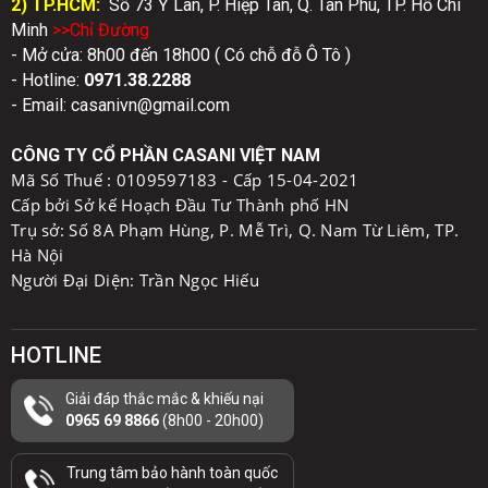
2) TP.HCM:
Số 73 Ỷ Lan, P. Hiệp Tân, Q. Tân Phú, TP. Hồ Chí
Minh
>>Chỉ Đườn
g
- Mở cửa: 8h00 đến 18h00 ( Có chỗ đỗ Ô Tô )
- Hotline:
0971.38.2288
- Email: casanivn@gmail.com
CÔNG TY CỔ PHẦN CASANI VIỆT NAM
Mã Số Thuế :
0109597183 - Cấp 15-04-2021
Cấp bởi Sở kế Hoạch Đầu Tư Thành phố HN
Trụ sở: Số 8A Phạm Hùng, P. Mễ Trì, Q. Nam Từ Liêm, TP.
Hà Nội
Người Đại Diện: Trần Ngọc Hiếu
HOTLINE
Giải đáp thắc mắc & khiếu nại
0965 69 8866
(8h00 - 20h00)
Trung tâm bảo hành toàn quốc