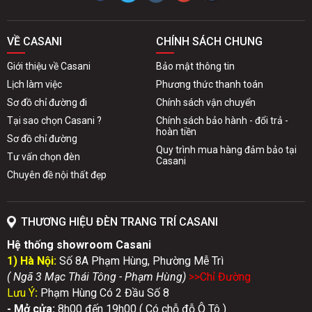
VỀ CASANI
CHÍNH SÁCH CHUNG
Giới thiệu về Casani
Bảo mật thông tin
Lịch làm việc
Phương thức thanh toán
Sơ đồ chỉ đường đi
Chính sách vận chuyển
Tại sao chọn Casani ?
Chính sách bảo hành - đổi trả -
hoàn tiền
Sơ đồ chỉ đường
Quy trình mua hàng đảm bảo tại
Tư vấn chọn đèn
Casani
Chuyên đề nội thất đẹp
THƯƠNG HIỆU ĐÈN TRANG TRÍ CASANI
Hệ thống showroom Casani
1) Hà Nội:
Số 8A Phạm Hùng, Phường Mễ Trì
( Ngã 3 Mạc Thái Tông - Phạm Hùng)
>>Chỉ Đườn
g
Lưu Ý
:
Phạm Hùng Có 2 Đầu Số 8
- Mở cửa:
8h00 đến 19h00 ( Có chỗ đỗ Ô Tô )