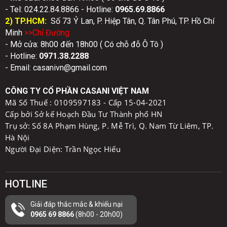
- Tel: 024.22.84.8866 - Hotline:
0
965.69.8866
2) TP.HCM:
Số 73 Ỷ Lan, P. Hiệp Tân, Q. Tân Phú, TP. Hồ Chí
Minh
>>Chỉ Đườn
g
- Mở cửa: 8h00 đến 18h00 ( Có chỗ đỗ Ô Tô )
- Hotline:
0971.38.2288
- Email: casanivn@gmail.com
CÔNG TY CỔ PHẦN CASANI VIỆT NAM
Mã Số Thuế :
0109597183 - Cấp 15-04-2021
Cấp bởi Sở kế Hoạch Đầu Tư Thành phố HN
Trụ sở: Số 8A Phạm Hùng, P. Mễ Trì, Q. Nam Từ Liêm, TP.
Hà Nội
Người Đại Diện: Trần Ngọc Hiếu
HOTLINE
Giải đáp thắc mắc & khiếu nại
0965 69 8866
(8h00 - 20h00)