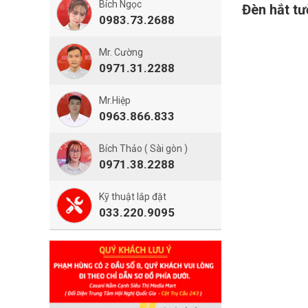
Bích Ngọc
Đèn hắt t
0983.73.2688
Mr. Cường
0971.31.2288
Mr.Hiệp
0963.866.833
Bích Thảo ( Sài gòn )
0971.38.2288
Kỹ thuật lắp đặt
033.220.9095