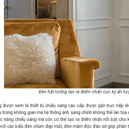
Đèn hắt tường tạo ra điểm nhấn cực kỳ ấn t
 được xem là thiết bị chiếu sáng cao cấp được gắn trực tiếp l
u trong không gian mà hệ thống ánh sáng chính không thể lan tỏ
c năng chiếu sáng mà còn có thể tạo ra điểm nhấn nổi bật cho k
với các kiểu đèn chùm đẹp mắt, đèn mâm độc đáo sẽ góp phần t