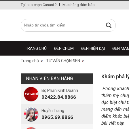
Tại sao chọn Casani ?
Mua hàng đảm bảo
TRANG CHỦ
ĐÈN CHÙM
ĐÈN HIỆN ĐẠI
ĐÈN MÂ
Trang chủ
TƯ VẤN CHỌN ĐÈN
Khám phá lý
NHÂN VIÊN BÁN HÀNG
Phòng khách s
Bộ Phận Kinh Doanh
thẩm mỹ chuyê
02422.84.8866
đặc biệt chú
mang đến màu
Huyền Trang
điểm khác biệ
0965.69.8866
bài viết này.