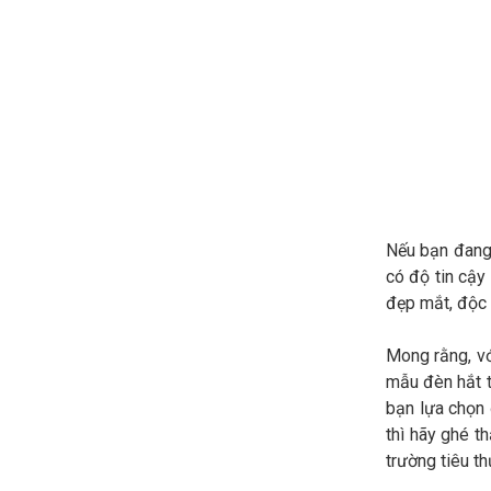
Nếu bạn đang
có độ tin cậy
đẹp mắt, độc 
Mong rằng, vớ
mẫu đèn hắt t
bạn lựa chọn 
thì hãy ghé t
trường tiêu th