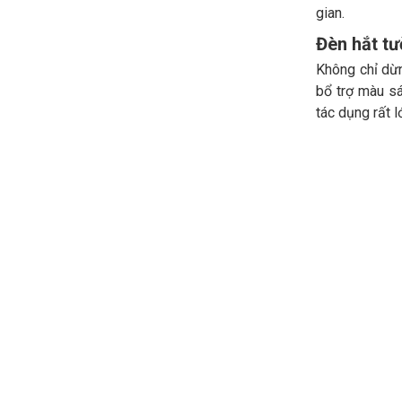
gian.
Đèn hắt tư
Không chỉ dừn
bổ trợ màu sá
tác dụng rất 