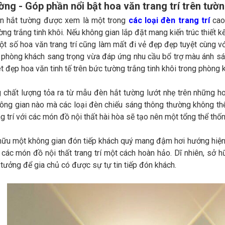
ờng - Góp phần nổi bật hoa văn trang trí trên tườ
 hắt tường được xem là một trong
các loại đèn trang trí
cao
ng trắng tinh khôi. Nếu không gian lắp đặt mang kiến trúc thiết
ột số hoa văn trang trí cũng làm mất đi vẻ đẹp đẹp tuyệt cùng v
ng phòng khách sang trọng vừa đáp ứng nhu cầu bổ trợ màu ánh sán
ét đẹp hoa văn tinh tế trên bức tường trắng tinh khôi trong phòng 
 chất lượng tỏa ra từ mẫu đèn hắt tường lướt nhẹ trên những 
ông gian nào mà các loại đèn chiếu sáng thông thường không th
g trí với các món đồ nội thất hài hòa sẽ tạo nên một tổng thể thốn
hữu một không gian đón tiếp khách quý mang đậm hơi hướng hiện đ
 các món đồ nội thất trang trí một cách hoàn hảo. Dĩ nhiên, sở h
ý tưởng để gia chủ có được sự tự tin tiếp đón khách.