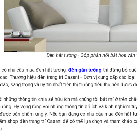
Đèn hắt tường - Góp phần nổi bật hoa văn t
 có nhu cầu mua đèn hắt tường,
đèn gắn tường
thì đừng bỏ quên
 cao. Thương hiệu đèn trang trí Casani - Đơn vị cung cấp các loại
đáo, sang trọng và uy tín nhất trên thị trường tiêu thụ nên được 
i những thông tin chia sẻ hữu ích mà chúng tôi bật mí ở trên c
ường. Hy vọng rằng với những thông tin bổ ích và kinh nghiệm tuy
được sản phẩm ưng ý. Nếu bạn đang có nhu cầu mua đèn hắt tườ
hăm shop đèn trang trí Casani để có thể lựa chọn và tham khảo c
ụ.