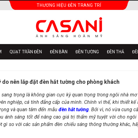
THƯƠNG HIỆU ĐÈN TRANG TRÍ
M
QUẠT TRẦN ĐÈN
ĐÈN BÀN
ĐÈN TƯỜNG
ĐÈN THẢ
ĐÈ
 do nên lắp đặt đèn hắt tường cho phòng khách
ang trọng là không gian cực kỳ quan trọng trong ngôi nhà mơ 
n nghiệp, cá tính đẳng cấp của mình. Chính vì thế, khi thiết kế
 trọng và quan tâm đến mẫu
đèn hắt tường
. Bởi vì, nó vừa cung 
 ánh sáng tốt để nâng cao giá trị thẩm mỹ tuyệt vời cho ngô
t gì so với các sản phẩm đèn chiếu sáng thông thường khác, hãy