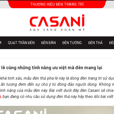
THƯƠNG HIỆU ĐÈN TRANG TRÍ
M
QUẠT TRẦN ĐÈN
ĐÈN BÀN
ĐÈN TƯỜNG
ĐÈN THẢ
ĐÈ
 lê cùng những tính năng ưu việt mà đèn mang lại
 khá tinh xảo, mẫu đèn thả pha lê này là dòng đèn trang trí sử
 ấn tượng đem đến sự chú ý từ đông đảo người dùng. Không n
ính năng của mẫu đèn này. Bài viết dưới đây đèn Casani sẽ chi
ê
, bạn đang có nhu cầu sử dụng đèn thả này hãy theo dõi bài viết