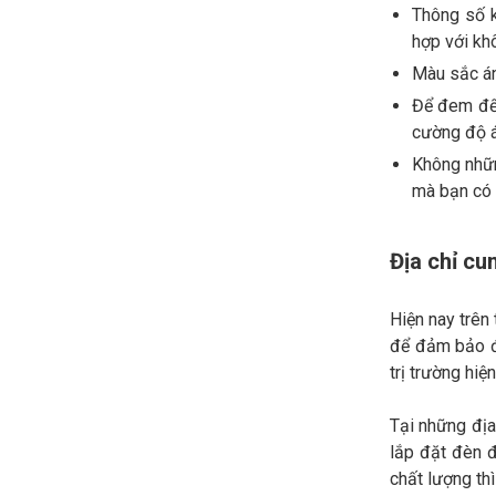
Thông số k
hợp với kh
Màu sắc án
Để đem đến
cường độ á
Không nhữn
mà bạn có 
Địa chỉ cu
Hiện nay trên 
để đảm bảo đề
trị trường hiện
Tại những địa
lắp đặt đèn đ
chất lượng th