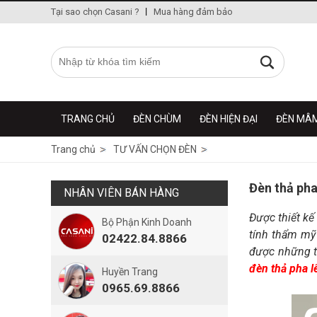
Tại sao chọn Casani ?
Mua hàng đảm bảo
TRANG CHỦ
ĐÈN CHÙM
ĐÈN HIỆN ĐẠI
ĐÈN MÂ
Trang chủ
TƯ VẤN CHỌN ĐÈN
Đèn thả pha
NHÂN VIÊN BÁN HÀNG
Được thiết kế
Bộ Phận Kinh Doanh
tính thẩm mỹ
02422.84.8866
được những t
đèn thả pha l
Huyền Trang
0965.69.8866