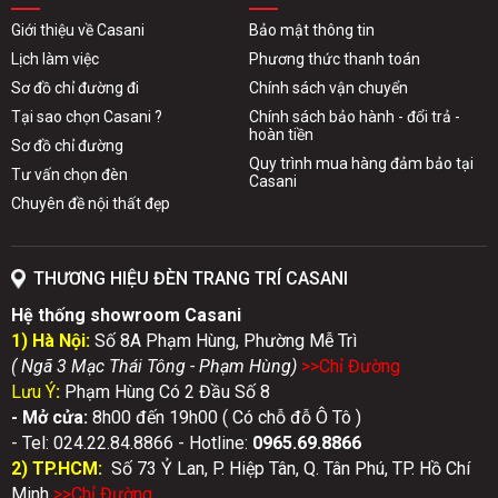
Giới thiệu về Casani
Bảo mật thông tin
Lịch làm việc
Phương thức thanh toán
Sơ đồ chỉ đường đi
Chính sách vận chuyển
Tại sao chọn Casani ?
Chính sách bảo hành - đổi trả -
hoàn tiền
Sơ đồ chỉ đường
Quy trình mua hàng đảm bảo tại
Tư vấn chọn đèn
Casani
Chuyên đề nội thất đẹp
THƯƠNG HIỆU ĐÈN TRANG TRÍ CASANI
Hệ thống showroom Casani
1) Hà Nội:
Số 8A Phạm Hùng, Phường Mễ Trì
( Ngã 3 Mạc Thái Tông - Phạm Hùng)
>>Chỉ Đườn
g
Lưu Ý
:
Phạm Hùng Có 2 Đầu Số 8
- Mở cửa:
8h00 đến 19h00 ( Có chỗ đỗ Ô Tô )
- Tel: 024.22.84.8866 - Hotline:
0
965.69.8866
2) TP.HCM:
Số 73 Ỷ Lan, P. Hiệp Tân, Q. Tân Phú, TP. Hồ Chí
Minh
>>Chỉ Đườn
g