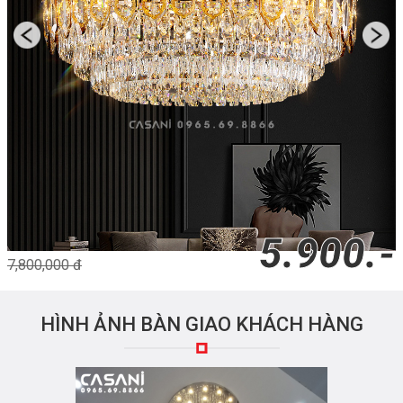
5.900.-
7,800,000 đ
HÌNH ẢNH BÀN GIAO KHÁCH HÀNG