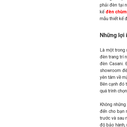
phải đèn tại 
kế
đèn chùm 
mẫu thiết kế đ
Những lợi
Là một trong 
đèn trang trí
đèn Casani. 
showroom đèn 
yên tâm về mặ
Bên cạnh đó t
quá trình chọ
Không những 
đến cho bạn m
trước và sau 
độ bảo hành, 