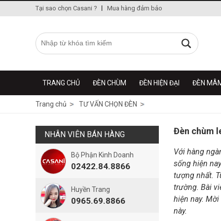
Tại sao chọn Casani ?
Mua hàng đảm bảo
TRANG CHỦ
ĐÈN CHÙM
ĐÈN HIỆN ĐẠI
ĐÈN MÂ
Trang chủ
TƯ VẤN CHỌN ĐÈN
Đèn chùm l
NHÂN VIÊN BÁN HÀNG
Với hàng ngàn
Bộ Phận Kinh Doanh
sống hiện nay
02422.84.8866
tượng nhất. T
trường. Bài v
Huyền Trang
hiện nay. Mời
0965.69.8866
này.