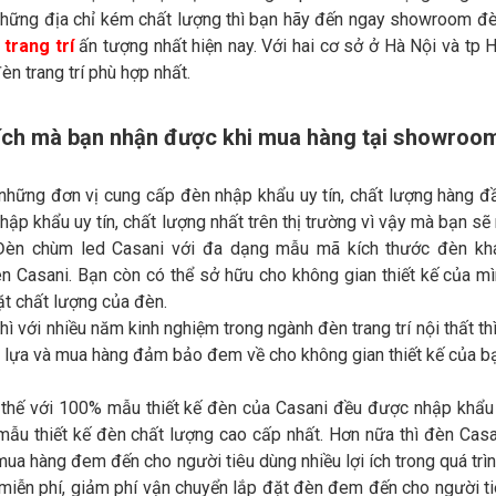
những địa chỉ kém chất lượng thì bạn hãy đến ngay showroom đè
trang trí
ấn tượng nhất hiện nay. Với hai cơ sở ở Hà Nội và tp 
èn trang trí phù hợp nhất.
 ích mà bạn nhận được khi mua hàng tại showroo
những đơn vị cung cấp đèn nhập khẩu uy tín, chất lượng hàng đầ
 nhập khẩu uy tín, chất lượng nhất trên thị trường vì vậy mà bạn s
Đèn chùm led Casani với đa dạng mẫu mã kích thước đèn khá
Casani. Bạn còn có thể sở hữu cho không gian thiết kế của mình
t chất lượng của đèn.
hì với nhiều năm kinh nghiệm trong ngành đèn trang trí nội thất th
n lựa và mua hàng đảm bảo đem về cho không gian thiết kế của bạ
thế với 100% mẫu thiết kế đèn của Casani đều được nhập khẩ
ẫu thiết kế đèn chất lượng cao cấp nhất. Hơn nữa thì đèn Casa
mua hàng đem đến cho người tiêu dùng nhiều lợi ích trong quá trìn
miễn phí, giảm phí vận chuyển lắp đặt đèn đem đến cho người tiê