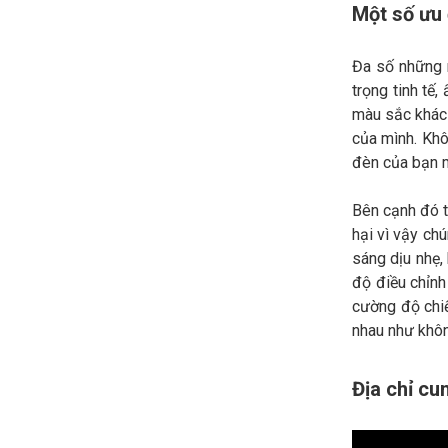
Một số ưu
Đa số những 
trọng tinh tế
màu sắc khác 
của mình. Khô
đèn của bạn m
Bên cạnh đó t
hại vì vậy ch
sáng dịu nhẹ,
độ điều chỉnh
cường độ chiế
nhau như khôn
Địa chỉ cu