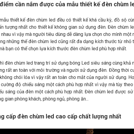
 điểm cần nắm được của mẫu thiết kế đèn chùm l
mẫu thiết kế đèn chùm led đều có thiết kế khá cầu kỳ, đồ sộ c
, ấn tượng nhất cho thiết kế không gian sử dụng đèn. Đèn chùm l
nhau vì vậy mà người tiêu dùng dễ dàng lựa chọn cho mình một m
ng những thế đèn chùm led cũng rất đa dạng kích thước từ nhỏ tớ
à bạn có thể chọn lựa kích thước đèn chùm led phù hợp nhất.
hì đèn chùm led trang trí sử dụng bóng Led siêu sáng cùng khả n
úng rất an toàn với môi trường và người sử dụng đèn. Đồng thời 
 không chói lóa vì vậy rất an toàn cho mắt của người sử dụng. H
 cường độ chiếu sáng một cách phù hợp nhất vì vậy mà tùy the
u sáng của đèn một cách phù hợp nhất. Đèn chùm led được sử dụ
g gian phòng khách, phòng ngủ, phòng ăn...
ng cấp đèn chùm led cao cấp chất lượng nhất