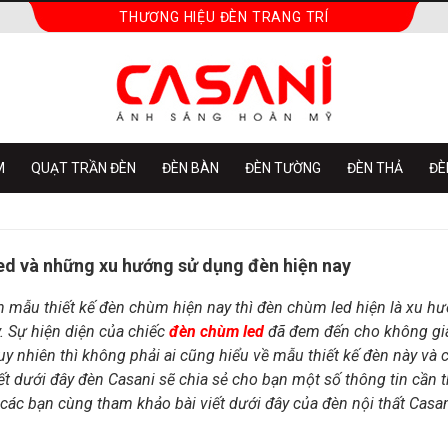
THƯƠNG HIỆU ĐÈN TRANG TRÍ
M
QUẠT TRẦN ĐÈN
ĐÈN BÀN
ĐÈN TƯỜNG
ĐÈN THẢ
ĐÈ
ed và những xu hướng sử dụng đèn hiện nay
 mẫu thiết kế đèn chùm hiện nay thì đèn chùm led hiện là xu 
. Sự hiện diện của chiếc
đèn chùm led
đã đem đến cho không gian
uy nhiên thì không phải ai cũng hiểu về mẫu thiết kế đèn này và 
iết dưới đây đèn Casani sẽ chia sẻ cho bạn một số thông tin cầ
 các bạn cùng tham khảo bài viết dưới đây của đèn nội thất Casa