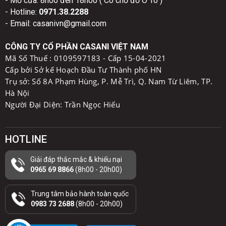
- Mở cửa: 8h00 đến 18h00 ( Có chỗ đỗ Ô Tô )
- Hotline:
0971.38.2288
- Email: casanivn@gmail.com
CÔNG TY CỔ PHẦN CASANI VIỆT NAM
Mã Số Thuế :
0109597183 - Cấp 15-04-2021
Cấp bởi Sở kế Hoạch Đầu Tư Thành phố HN
Trụ sở: Số 8A Phạm Hùng, P. Mễ Trì, Q. Nam Từ Liêm, TP.
Hà Nội
Người Đại Diện: Trần Ngọc Hiếu
HOTLINE
Giải đáp thắc mắc & khiếu nại
0965 69 8866
(8h00 - 20h00)
Trung tâm bảo hành toàn quốc
0983 73 2688
(8h00 - 20h00)