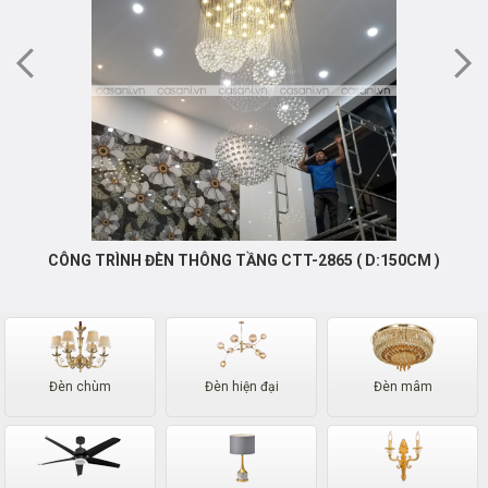
CÔNG TRÌNH ĐÈN THÔNG TẦNG CTT-2865 ( D:150CM )
Đèn chùm
Đèn hiện đại
Đèn mâm