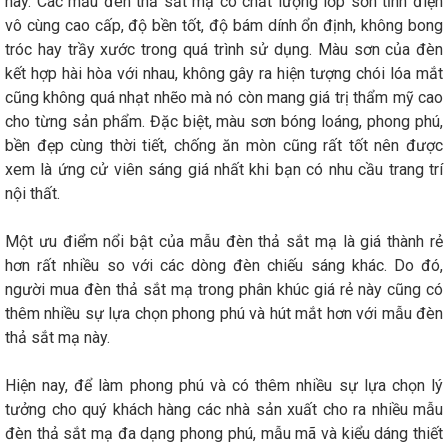
nay. Các mẫu đèn thả sắt mạ có chất lượng lớp sơn tĩnh điện
vô cùng cao cấp, độ bền tốt, độ bám dính ổn định, không bong
tróc hay trầy xước trong quá trình sử dụng. Màu sơn của đèn
kết hợp hài hòa với nhau, không gây ra hiện tượng chói lóa mắt
cũng không quá nhạt nhẽo mà nó còn mang giá trị thẩm mỹ cao
cho từng sản phẩm. Đặc biệt, màu sơn bóng loáng, phong phú,
bền đẹp cùng thời tiết, chống ăn mòn cũng rất tốt nên được
xem là ứng cử viên sáng giá nhất khi bạn có nhu cầu trang trí
nội thất.
Một ưu điểm nổi bật của mẫu đèn thả sắt mạ là giá thành rẻ
hơn rất nhiều so với các dòng đèn chiếu sáng khác. Do đó,
người mua đèn thả sắt mạ trong phân khúc giá rẻ này cũng có
thêm nhiều sự lựa chọn phong phú và hút mắt hơn với mẫu đèn
thả sắt mạ này.
Hiện nay, để làm phong phú và có thêm nhiều sự lựa chọn lý
tưởng cho quý khách hàng các nhà sản xuất cho ra nhiều mẫu
đèn thả sắt mạ đa dạng phong phú, mẫu mã và kiểu dáng thiết