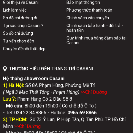
Giới thiệu về Casani
Bảo mật thông tin
Lịch làm việc
Phương thức thanh toán
Sơ đồ chỉ đường đi
Chính sách vận chuyển
Tại sao chọn Casani ?
Chính sách bảo hành - đổi trả -
hoàn tiền
Sơ đồ chỉ đường
Quy trình mua hàng đảm bảo tại
Tư vấn chọn đèn
Casani
Chuyên đề nội thất đẹp
THƯƠNG HIỆU ĐÈN TRANG TRÍ CASANI
Hệ thống showroom Casani
1) Hà Nội:
Số 8A Phạm Hùng, Phường Mễ Trì
( Ngã 3 Mạc Thái Tông - Phạm Hùng)
>>Chỉ Đườn
g
Lưu Ý
:
Phạm Hùng Có 2 Đầu Số 8
- Mở cửa:
8h00 đến 19h00 ( Có chỗ đỗ Ô Tô )
- Tel: 024.22.84.8866 - Hotline:
0
965.69.8866
2) TP.HCM:
Số 73 Ỷ Lan, P. Hiệp Tân, Q. Tân Phú, TP. Hồ Chí
Minh
>>Chỉ Đườn
g