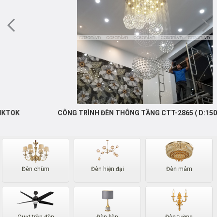
CÔNG TRÌNH ĐÈN THÔNG TẦNG CTT-2865 ( D:150CM )
Đèn chùm
Đèn hiện đại
Đèn mâm