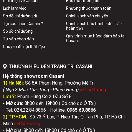
Giới thiệu về Casani
Bảo mật thông tin
Lịch làm việc
Phương thức thanh toán
Sơ đồ chỉ đường đi
Chính sách vận chuyển
Tại sao chọn Casani ?
Chính sách bảo hành - đổi trả -
hoàn tiền
Sơ đồ chỉ đường
Quy trình mua hàng đảm bảo tại
Tư vấn chọn đèn
Casani
Chuyên đề nội thất đẹp
THƯƠNG HIỆU ĐÈN TRANG TRÍ CASANI
Hệ thống showroom Casani
1) Hà Nội:
Số 8A Phạm Hùng, Phường Mễ Trì
( Ngã 3 Mạc Thái Tông - Phạm Hùng)
>>Chỉ Đườn
g
Lưu Ý
:
Phạm Hùng Có 2 Đầu Số 8
- Mở cửa:
8h00 đến 19h00 ( Có chỗ đỗ Ô Tô )
- Tel: 024.22.84.8866 - Hotline:
0
965.69.8866
2) TP.HCM:
Số 73 Ỷ Lan, P. Hiệp Tân, Q. Tân Phú, TP. Hồ Chí
Minh
>>Chỉ Đườn
g
- Mở cửa: 8h00 đến 18h00 ( Có chỗ đỗ Ô Tô )