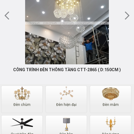
CÔNG TRÌNH ĐÈN THÔNG TẦNG CTT-2865 ( D:150CM )
Đèn chùm
Đèn hiện đại
Đèn mâm