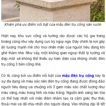
Khám phá ưu điểm nổi bật của mẫu đèn trụ cổng sân vườn
Hiện nay, khu vực cổng và tường rào được các hộ gia trang
hoàng cũng như xây dựng cực kỳ nguy nga. Đây chính là nơi gây
ấn tượng mạnh mẽ cho mọi nhãn mãn của người tiêu dùng khi
ghé thăm nhà. Như vậy, một không gian ngoại thất lý tưởng và
đẹp mắt sẽ không thể thiếu sự hiện diện của những chiếc đèn
trụ cổng 3 bên cổng nhà.
Có lẽ, cũng bởi ưu điểm nổi bật của
mẫu đèn trụ cổng
này là
sự đa dạng về màu sắc nên đèn trụ cổng đang được đông đảo
người tiêu dùng ưa chuộng với 3 gam màu sắc chất lượng như
màu vàng, màu trung tính và màu trắng. Nguồn ánh sáng lan tỏa
có thể hợp nhất với màn đêm nhằm tạo ra cảm giác thư thái,
thoải mái và dễ chịu nhất cho người dùng. Vào những dịp lễ tết