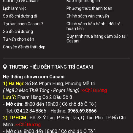
Giới thiệu về Casani
Bảo mật thông tin
Lịch làm việc
Phương thức thanh toán
Sơ đồ chỉ đường đi
Chính sách vận chuyển
Tại sao chọn Casani ?
Chính sách bảo hành - đổi trả -
hoàn tiền
Sơ đồ chỉ đường
Quy trình mua hàng đảm bảo tại
Tư vấn chọn đèn
Casani
Chuyên đề nội thất đẹp
THƯƠNG HIỆU ĐÈN TRANG TRÍ CASANI
Hệ thống showroom Casani
1) Hà Nội:
Số 8A Phạm Hùng, Phường Mễ Trì
( Ngã 3 Mạc Thái Tông - Phạm Hùng)
>>Chỉ Đườn
g
Lưu Ý
:
Phạm Hùng Có 2 Đầu Số 8
- Mở cửa:
8h00 đến 19h00 ( Có chỗ đỗ Ô Tô )
- Tel: 024.22.84.8866 - Hotline:
0
965.69.8866
2) TP.HCM:
Số 73 Ỷ Lan, P. Hiệp Tân, Q. Tân Phú, TP. Hồ Chí
Minh
>>Chỉ Đườn
g
- Mở cửa: 8h00 đến 18h00 ( Có chỗ đỗ Ô Tô )