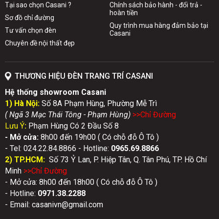
Tại sao chọn Casani ?
Chính sách bảo hành - đổi trả -
hoàn tiền
Sơ đồ chỉ đường
Quy trình mua hàng đảm bảo tại
Tư vấn chọn đèn
Casani
Chuyên đề nội thất đẹp
THƯƠNG HIỆU ĐÈN TRANG TRÍ CASANI
Hệ thống showroom Casani
1) Hà Nội:
Số 8A Phạm Hùng, Phường Mễ Trì
( Ngã 3 Mạc Thái Tông - Phạm Hùng)
>>Chỉ Đườn
g
Lưu Ý
:
Phạm Hùng Có 2 Đầu Số 8
- Mở cửa:
8h00 đến 19h00 ( Có chỗ đỗ Ô Tô )
- Tel: 024.22.84.8866 - Hotline:
0
965.69.8866
2) TP.HCM:
Số 73 Ỷ Lan, P. Hiệp Tân, Q. Tân Phú, TP. Hồ Chí
Minh
>>Chỉ Đườn
g
- Mở cửa: 8h00 đến 18h00 ( Có chỗ đỗ Ô Tô )
- Hotline:
0971.38.2288
- Email: casanivn@gmail.com