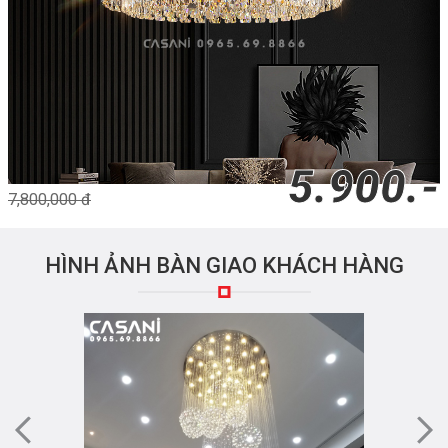
5.900.-
7,800,000 đ
HÌNH ẢNH BÀN GIAO KHÁCH HÀNG