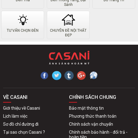
Đèn Thả
Đèn Thông Tầng, Đại
Đồ Trang Trí
Sảnh
TƯ VẤN CHỌN ĐÈN
CHUYÊN ĐỀ NỘI THẤT
ĐẸP
VỀ CASANI
CHÍNH SÁCH CHUNG
Giới thiệu về Casani
Bảo mật thông tin
Lịch làm việc
Phương thức thanh toán
Sơ đồ chỉ đường đi
Chính sách vận chuyển
Tại sao chọn Casani ?
Chính sách bảo hành - đổi trả -
hoàn tiền