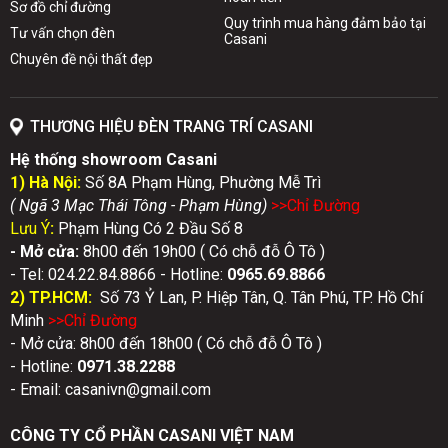
Sơ đồ chỉ đường
Quy trình mua hàng đảm bảo tại
Tư vấn chọn đèn
Casani
Chuyên đề nội thất đẹp
THƯƠNG HIỆU ĐÈN TRANG TRÍ CASANI
Hệ thống showroom Casani
1) Hà Nội:
Số 8A Phạm Hùng, Phường Mễ Trì
( Ngã 3 Mạc Thái Tông - Phạm Hùng)
>>Chỉ Đườn
g
Lưu Ý
:
Phạm Hùng Có 2 Đầu Số 8
- Mở cửa:
8h00 đến 19h00 ( Có chỗ đỗ Ô Tô )
- Tel: 024.22.84.8866 - Hotline:
0
965.69.8866
2) TP.HCM:
Số 73 Ỷ Lan, P. Hiệp Tân, Q. Tân Phú, TP. Hồ Chí
Minh
>>Chỉ Đườn
g
- Mở cửa: 8h00 đến 18h00 ( Có chỗ đỗ Ô Tô )
- Hotline:
0971.38.2288
- Email: casanivn@gmail.com
CÔNG TY CỔ PHẦN CASANI VIỆT NAM