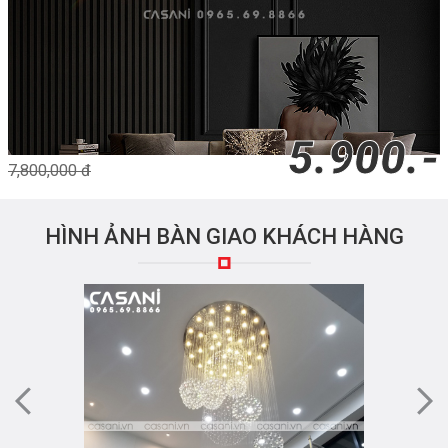
5.900.-
7,800,000 đ
HÌNH ẢNH BÀN GIAO KHÁCH HÀNG