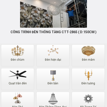
CÔNG TRÌNH ĐÈN THÔNG TẦNG CTT-2865 ( D:150CM )
Đèn chùm
Đèn hiện đại
Đèn mâm
Quạt trần đèn
Đèn bàn
Đèn tường