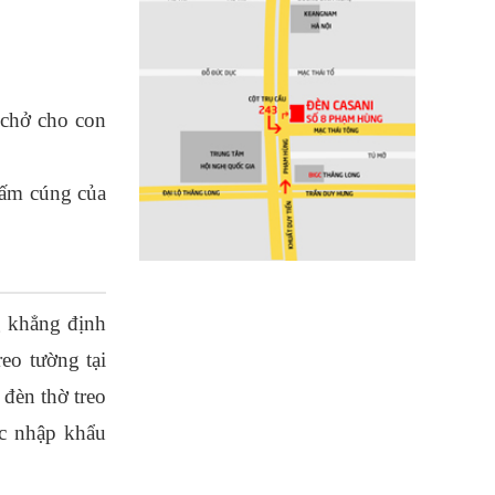
 chở cho con 
ấm cúng của 
g khẳng định 
o tường tại 
èn thờ treo 
c nhập khẩu 