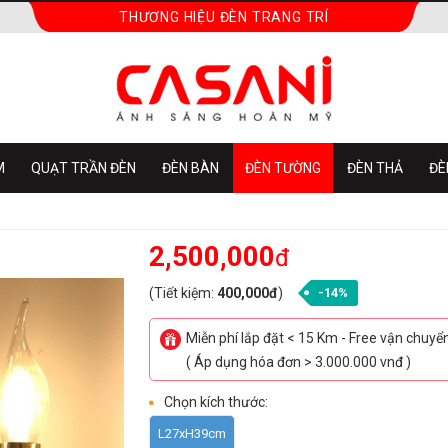
THƯƠNG HIỆU ĐÈN TRANG TRÍ
M
QUẠT TRẦN ĐÈN
ĐÈN BÀN
ĐÈN TƯỜNG
ĐÈN THẢ
ĐÈ
2,500,000
đ
(Tiết kiệm:
400,000đ
)
-14%
Miễn phí lắp đặt < 15 Km - Free vận chuy
( Áp dụng hóa đơn > 3.000.000 vnđ )
Chọn kích thước:
L27xH39cm