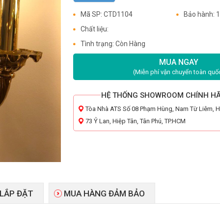
Mã SP: CTD1104
Bảo hành: 
Chất liệu:
Tình trạng: Còn Hàng
MUA NGAY
(Miễn phí vận chuyển toàn quố
HỆ THỐNG SHOWROOM CHÍNH H
Tòa Nhà ATS Số 08 Phạm Hùng, Nam Từ Liêm, 
73 Ỷ Lan, Hiệp Tân, Tân Phú, TP.HCM
 LẮP ĐẶT
MUA HÀNG ĐẢM BẢO