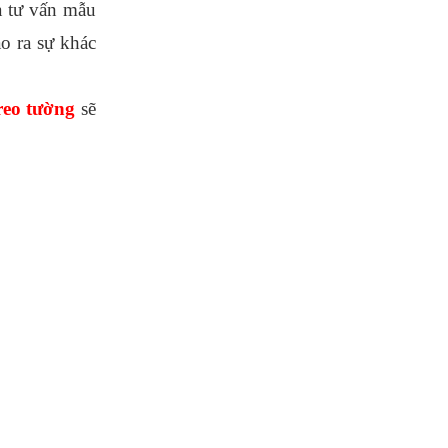
 tư vấn mẫu 
 ra sự khác 
reo tường
 sẽ 