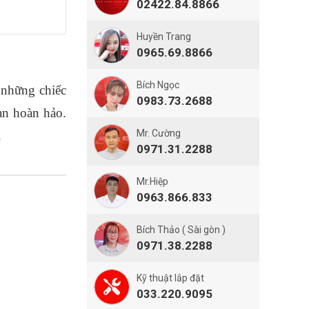
02422.84.8866
Huyền Trang
0965.69.8866
Bích Ngọc
 những chiếc 
0983.73.2688
n hoàn hảo. 
Mr. Cường
.
0971.31.2288
Mr.Hiệp
0963.866.833
Bích Thảo ( Sài gòn )
0971.38.2288
Kỹ thuật lắp đặt
033.220.9095