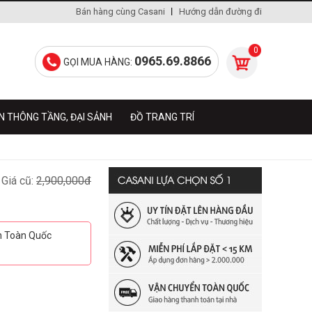
Bán hàng cùng Casani
Hướng dẫn đường đi
0
0965.69.8866
GỌI MUA HÀNG:
N THÔNG TẦNG, ĐẠI SẢNH
ĐỒ TRANG TRÍ
Giá cũ:
2,900,000đ
ển Toàn Quốc