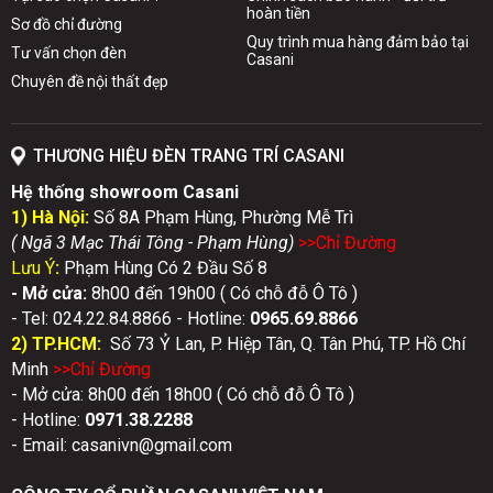
hoàn tiền
Sơ đồ chỉ đường
Quy trình mua hàng đảm bảo tại
Tư vấn chọn đèn
Casani
Chuyên đề nội thất đẹp
THƯƠNG HIỆU ĐÈN TRANG TRÍ CASANI
Hệ thống showroom Casani
1) Hà Nội:
Số 8A Phạm Hùng, Phường Mễ Trì
( Ngã 3 Mạc Thái Tông - Phạm Hùng)
>>Chỉ Đườn
g
Lưu Ý
:
Phạm Hùng Có 2 Đầu Số 8
- Mở cửa:
8h00 đến 19h00 ( Có chỗ đỗ Ô Tô )
- Tel: 024.22.84.8866 - Hotline:
0
965.69.8866
2) TP.HCM:
Số 73 Ỷ Lan, P. Hiệp Tân, Q. Tân Phú, TP. Hồ Chí
Minh
>>Chỉ Đườn
g
- Mở cửa: 8h00 đến 18h00 ( Có chỗ đỗ Ô Tô )
- Hotline:
0971.38.2288
- Email: casanivn@gmail.com