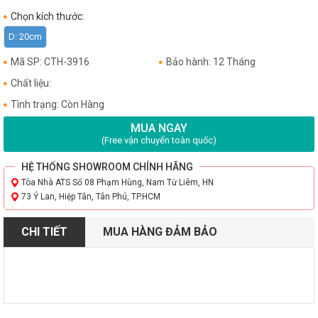
Chọn kích thước:
D: 20cm
Mã SP: CTH-3916
Bảo hành: 12 Tháng
Chất liệu:
Tình trạng: Còn Hàng
MUA NGAY
(Free vận chuyển toàn quốc)
HỆ THỐNG SHOWROOM CHÍNH HÃNG
Tòa Nhà ATS Số 08 Phạm Hùng, Nam Từ Liêm, HN
73 Ỷ Lan, Hiệp Tân, Tân Phú, TP.HCM
CHI TIẾT
MUA HÀNG ĐẢM BẢO