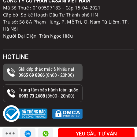
CÔNG TY CỔ PHẦN CASANI VIỆT NAM
Mã Số Thuế :
0109597183 - Cấp 15-04-2021
Cấp bởi Sở kế Hoạch Đầu Tư Thành phố HN
Trụ sở: Số 8A Phạm Hùng, P. Mễ Trì, Q. Nam Từ Liêm, TP.
Hà Nội
Người Đại Diện: Trần Ngọc Hiếu
HOTLINE
Giải đáp thắc mắc & khiếu nại
0965 69 8866
(8h00 - 20h00)
Trung tâm bảo hành toàn quốc
0983 73 2688
(8h00 - 20h00)
YÊU CẦU TƯ VẤN