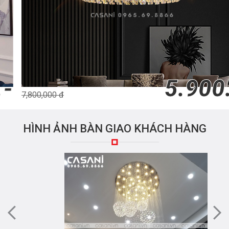
5.900.-
7,800,000 đ
HÌNH ẢNH BÀN GIAO KHÁCH HÀNG