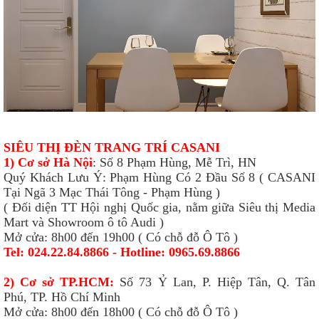
SIÊU THỊ ĐÈN TRANG TRÍ CASANI
1) Cơ sở Hà Nội
: Số 8 Phạm Hùng, Mễ Trì, HN
Quý Khách Lưu Ý: Phạm Hùng Có 2 Đầu Số 8 ( CASANI
Tại Ngã 3 Mạc Thái Tông - Phạm Hùng )
( Đối diện TT Hội nghị Quốc gia, nằm giữa Siêu thị Media
Mart và Showroom ô tô Audi )
Mở cửa: 8h00 đến 19h00 ( Có chỗ đỗ Ô Tô )
Tel: 024.22.84.8866 - Hotline: 0965.69.8866
2) Cơ sở TP.HCM:
Số 73 Ỷ Lan, P. Hiệp Tân, Q. Tân
Phú, TP. Hồ Chí Minh
Mở cửa: 8h00 đến 18h00 ( Có chỗ đỗ Ô Tô )