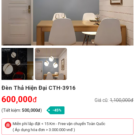
Đèn Thả Hiện Đại CTH-3916
600,000
đ
Giá cũ:
1,100,000đ
(Tiết kiệm:
500,000đ
)
-45%
Miễn phí lắp đặt < 15 Km - Free vận chuyển Toàn Quốc
( Áp dụng hóa đơn > 3.000.000 vnđ )