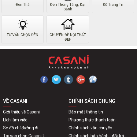
Đèn Thả
Đèn Thông Tầng, Đại
Đồ Trang Trí
Sảnh
TƯ VẤN CHỌN ĐÈN
CHUYÊN ĐỀ NỘI THẤT
ĐẸP
VỀ CASANI
CHÍNH SÁCH CHUNG
Giới thiệu về Casani
Bảo mật thông tin
Lịch làm việc
Phương thức thanh toán
Sơ đồ chỉ đường đi
Chính sách vận chuyển
Tại sao chọn Casani ?
Chính sách bảo hành - đổi trả -