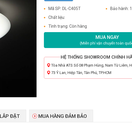
Mã SP: DL-C405T
Bảo hành: 
Chất liệu:
Tình trạng: Còn hàng
MUA NGAY
(Miễn phí vận chuyển toàn quố
HỆ THỐNG SHOWROOM CHÍNH H
Tòa Nhà ATS Số 08 Phạm Hùng, Nam Từ Liêm, 
73 Ỷ Lan, Hiệp Tân, Tân Phú, TP.HCM
 LẮP ĐẶT
MUA HÀNG ĐẢM BẢO