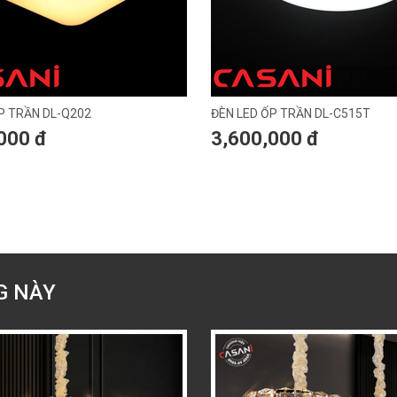
P TRẦN DL-Q202
ĐÈN LED ỐP TRẦN DL-C515T
000 đ
3,600,000 đ
G NÀY