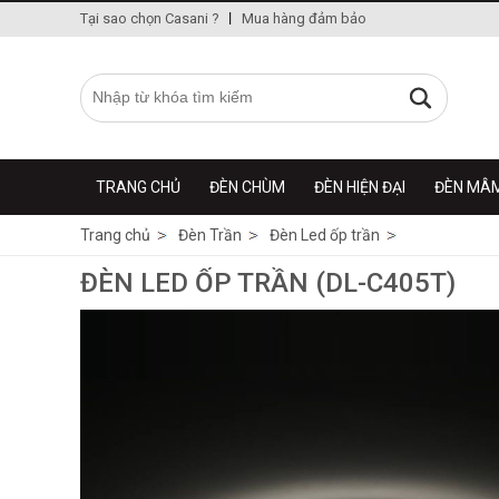
Tại sao chọn Casani ?
Mua hàng đảm bảo
TRANG CHỦ
ĐÈN CHÙM
ĐÈN HIỆN ĐẠI
ĐÈN MÂ
Trang chủ
Đèn Trần
Đèn Led ốp trần
ĐÈN LED ỐP TRẦN (DL-C405T)