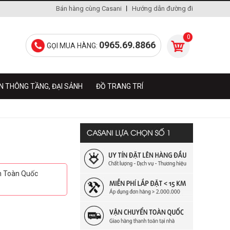
Bán hàng cùng Casani
Hướng dẫn đường đi
0
0965.69.8866
GỌI MUA HÀNG:
N THÔNG TẦNG, ĐẠI SẢNH
ĐỒ TRANG TRÍ
ển Toàn Quốc