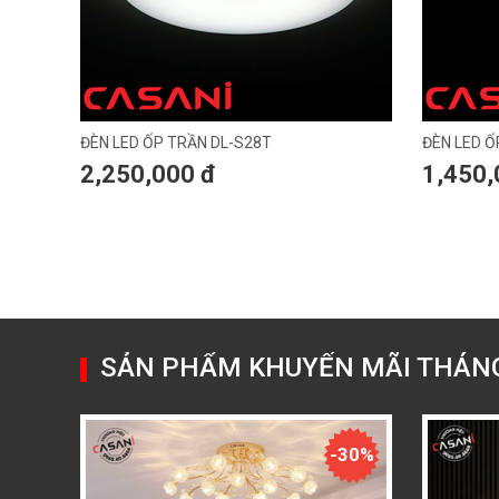
ĐÈN LED ỐP TRẦN DL-S28T
ĐÈN LED Ố
2,250,000 đ
1,450,
SẢN PHẨM KHUYẾN MÃI THÁN
-30%