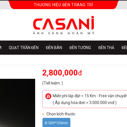
THƯƠNG HIỆU ĐÈN TRANG TRÍ
M
QUẠT TRẦN ĐÈN
ĐÈN BÀN
ĐÈN TƯỜNG
ĐÈN THẢ
ĐÈ
2,800,000
đ
(Tiết kiệm: )
Miễn phí lắp đặt < 15 Km - Free vận chuy
( Áp dụng hóa đơn > 3.000.000 vnđ )
Chọn kích thước:
Ø 530*135mm