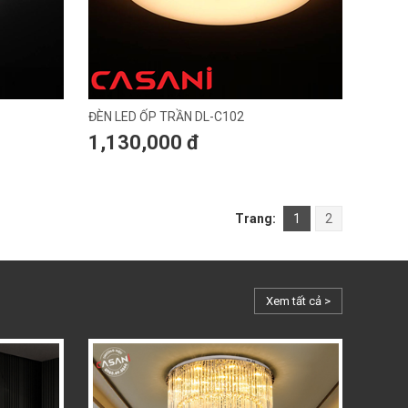
ĐÈN LED ỐP TRẦN DL-C102
1,130,000 đ
Trang:
1
2
Xem tất cả >