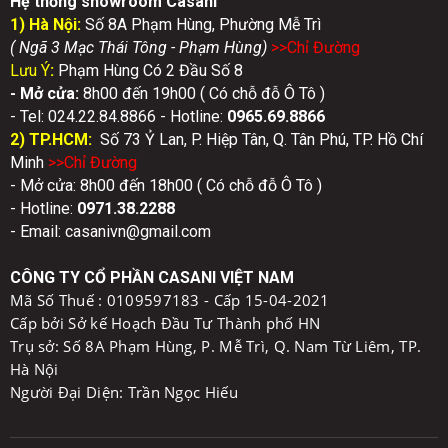
Hệ thống showroom Casani
1) Hà Nội:
Số 8A Phạm Hùng, Phường Mễ Trì
( Ngã 3 Mạc Thái Tông - Phạm Hùng)
>>Chỉ Đườn
g
Lưu Ý
:
Phạm Hùng Có 2 Đầu Số 8
- Mở cửa:
8h00 đến 19h00 ( Có chỗ đỗ Ô Tô )
- Tel: 024.22.84.8866 - Hotline:
0
965.69.8866
2) TP.HCM:
Số 73 Ỷ Lan, P. Hiệp Tân, Q. Tân Phú, TP. Hồ Chí
Minh
>>Chỉ Đườn
g
- Mở cửa: 8h00 đến 18h00 ( Có chỗ đỗ Ô Tô )
- Hotline:
0971.38.2288
- Email: casanivn@gmail.com
CÔNG TY CỔ PHẦN CASANI VIỆT NAM
Mã Số Thuế :
0109597183 - Cấp 15-04-2021
Cấp bởi Sở kế Hoạch Đầu Tư Thành phố HN
Trụ sở: Số 8A Phạm Hùng, P. Mễ Trì, Q. Nam Từ Liêm, TP.
Hà Nội
Người Đại Diện: Trần Ngọc Hiếu