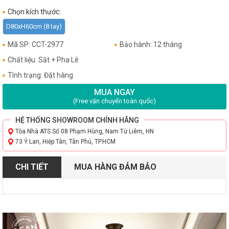
Chọn kích thước:
D80xH60cm (8 tay)
Mã SP: CCT-2977
Bảo hành: 12 tháng
Chất liệu: Săt + Pha Lê
Tình trạng: Đặt hàng
MUA NGAY
(Free vận chuyển toàn quốc)
HỆ THỐNG SHOWROOM CHÍNH HÃNG
Tòa Nhà ATS Số 08 Phạm Hùng, Nam Từ Liêm, HN
73 Ỷ Lan, Hiệp Tân, Tân Phú, TP.HCM
CHI TIẾT
MUA HÀNG ĐẢM BẢO