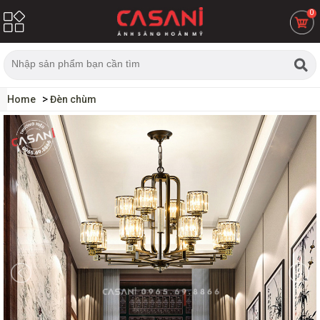
0
Home
Đèn chùm