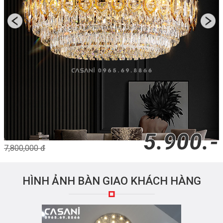
5.900.-
7,800,000 đ
HÌNH ẢNH BÀN GIAO KHÁCH HÀNG