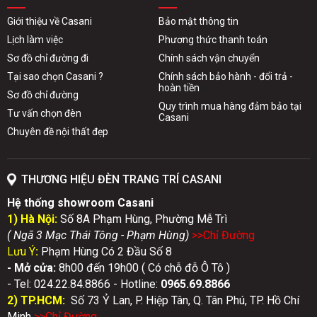
Giới thiệu về Casani
Bảo mật thông tin
Lịch làm việc
Phương thức thanh toán
Sơ đồ chỉ đường đi
Chính sách vận chuyển
Tại sao chọn Casani ?
Chính sách bảo hành - đổi trả -
hoàn tiền
Sơ đồ chỉ đường
Quy trình mua hàng đảm bảo tại
Tư vấn chọn đèn
Casani
Chuyên đề nội thất đẹp
THƯƠNG HIỆU ĐÈN TRANG TRÍ CASANI
Hệ thống showroom Casani
1) Hà Nội:
Số 8A Phạm Hùng, Phường Mễ Trì
( Ngã 3 Mạc Thái Tông - Phạm Hùng)
>>Chỉ Đườn
g
Lưu Ý
:
Phạm Hùng Có 2 Đầu Số 8
- Mở cửa:
8h00 đến 19h00 ( Có chỗ đỗ Ô Tô )
- Tel: 024.22.84.8866 - Hotline:
0
965.69.8866
2) TP.HCM:
Số 73 Ỷ Lan, P. Hiệp Tân, Q. Tân Phú, TP. Hồ Chí
Minh
>>Chỉ Đườn
g