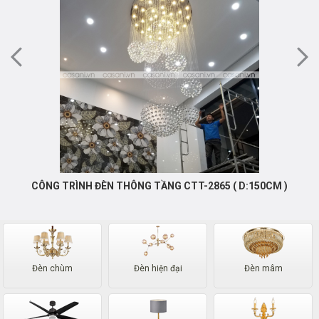
CÔNG TRÌNH ĐÈN THÔNG TẦNG CTT-2865 ( D:150CM )
Đèn chùm
Đèn hiện đại
Đèn mâm