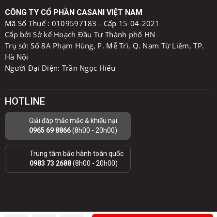
( Ngã 3 Mạc Thái Tông - Phạm Hùng)
>>Chỉ Đườn
g
Lưu Ý
:
Phạm Hùng Có 2 Đầu Số 8
- Mở cửa:
8h00 đến 19h00 ( Có chỗ đỗ Ô Tô )
- Tel: 024.22.84.8866 - Hotline:
0
965.69.8866
2) TP.HCM:
Số 73 Ỷ Lan, P. Hiệp Tân, Q. Tân Phú, TP. Hồ Chí
Minh
>>Chỉ Đườn
g
- Mở cửa: 8h00 đến 18h00 ( Có chỗ đỗ Ô Tô )
- Hotline:
0971.38.2288
- Email: casanivn@gmail.com
CÔNG TY CỔ PHẦN CASANI VIỆT NAM
Mã Số Thuế :
0109597183 - Cấp 15-04-2021
Cấp bởi Sở kế Hoạch Đầu Tư Thành phố HN
Trụ sở: Số 8A Phạm Hùng, P. Mễ Trì, Q. Nam Từ Liêm, TP.
Hà Nội
Người Đại Diện: Trần Ngọc Hiếu
HOTLINE