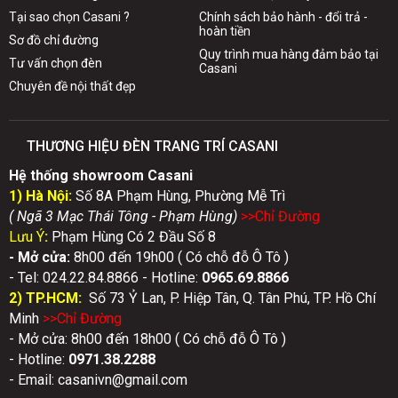
VỀ CASANI
CHÍNH SÁCH CHUNG
Giới thiệu về Casani
Bảo mật thông tin
Lịch làm việc
Phương thức thanh toán
Sơ đồ chỉ đường đi
Chính sách vận chuyển
Tại sao chọn Casani ?
Chính sách bảo hành - đổi trả -
hoàn tiền
Sơ đồ chỉ đường
Quy trình mua hàng đảm bảo tại
Tư vấn chọn đèn
Casani
Chuyên đề nội thất đẹp
THƯƠNG HIỆU ĐÈN TRANG TRÍ CASANI
Hệ thống showroom Casani
1) Hà Nội:
Số 8A Phạm Hùng, Phường Mễ Trì