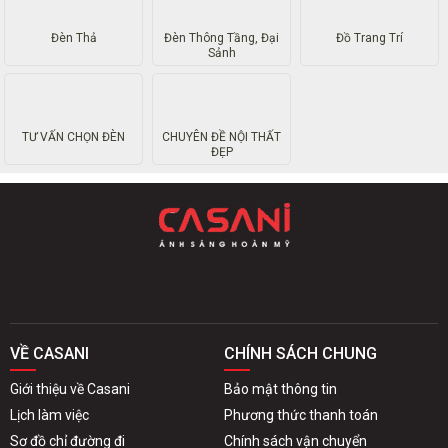
Đèn chùm
Đèn hiện đại
Đèn mâm
Quạt trần đèn
Đèn bàn
Đèn tường
Đèn Thả
Đèn Thông Tầng, Đại
Đồ Trang Trí
Sảnh
TƯ VẤN CHỌN ĐÈN
CHUYÊN ĐỀ NỘI THẤT
ĐẸP