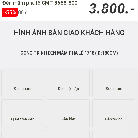
1,350,000 đ
1,050,000 ₫
Đèn bàn trang trí CDB-5036
Đèn bàn trang trí CDB-8086
2,100,000 đ
1,800,000 đ
1,650,000 ₫
1,500,000 ₫
KHUYẾN MÃI THÁNG NÀY
Đèn mâm pha lê CMT-8668-800
3.800.-
-55%
8,425,000 đ
HÌNH ẢNH BÀN GIAO KHÁCH HÀNG
CÔNG TRÌNH ĐÈN MÂM PHA LÊ 1718 ( D:180CM)