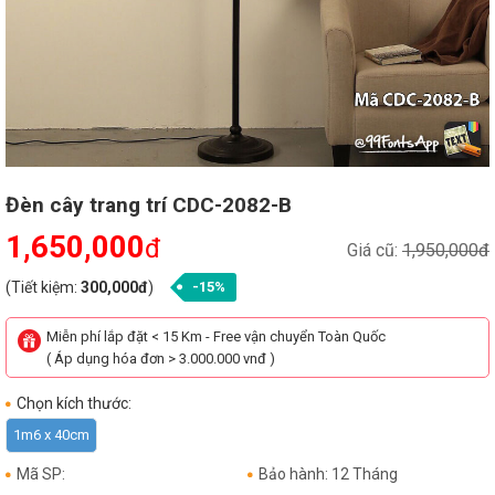
Đèn cây trang trí CDC-2082-B
1,650,000
đ
Giá cũ:
1,950,000đ
(Tiết kiệm:
300,000đ
)
-15%
Miễn phí lắp đặt < 15 Km - Free vận chuyển Toàn Quốc
( Áp dụng hóa đơn > 3.000.000 vnđ )
Chọn kích thước:
1m6 x 40cm
Mã SP:
Bảo hành: 12 Tháng