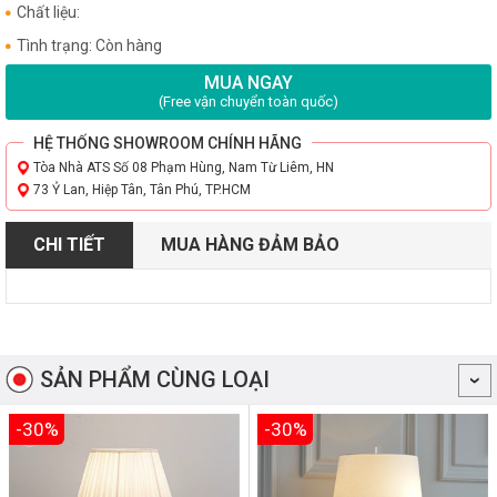
Chất liệu:
Tình trạng: Còn hàng
MUA NGAY
(Free vận chuyển toàn quốc)
HỆ THỐNG SHOWROOM CHÍNH HÃNG
Tòa Nhà ATS Số 08 Phạm Hùng, Nam Từ Liêm, HN
73 Ỷ Lan, Hiệp Tân, Tân Phú, TP.HCM
CHI TIẾT
MUA HÀNG ĐẢM BẢO
SẢN PHẨM CÙNG LOẠI
-30%
-30%