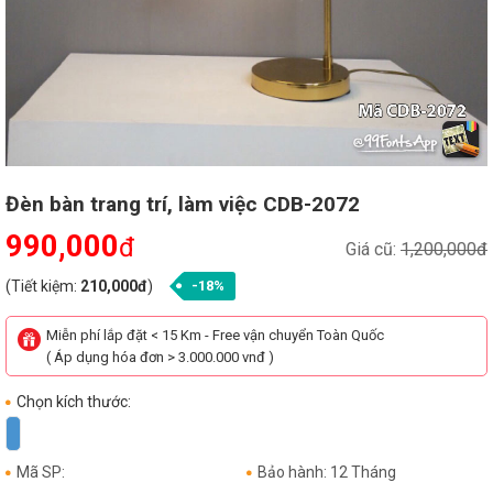
Đèn bàn trang trí, làm việc CDB-2072
990,000
đ
Giá cũ:
1,200,000đ
(Tiết kiệm:
210,000đ
)
-18%
Miễn phí lắp đặt < 15 Km - Free vận chuyển Toàn Quốc
( Áp dụng hóa đơn > 3.000.000 vnđ )
Chọn kích thước:
Mã SP:
Bảo hành: 12 Tháng