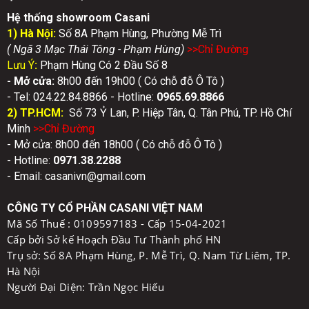
Hệ thống showroom Casani
1) Hà Nội:
Số 8A Phạm Hùng, Phường Mễ Trì
( Ngã 3 Mạc Thái Tông - Phạm Hùng)
>>Chỉ Đườn
g
Lưu Ý
:
Phạm Hùng Có 2 Đầu Số 8
- Mở cửa:
8h00 đến 19h00 ( Có chỗ đỗ Ô Tô )
- Tel: 024.22.84.8866 - Hotline:
0
965.69.8866
2) TP.HCM:
Số 73 Ỷ Lan, P. Hiệp Tân, Q. Tân Phú, TP. Hồ Chí
Minh
>>Chỉ Đườn
g
- Mở cửa: 8h00 đến 18h00 ( Có chỗ đỗ Ô Tô )
- Hotline:
0971.38.2288
- Email: casanivn@gmail.com
CÔNG TY CỔ PHẦN CASANI VIỆT NAM
Mã Số Thuế :
0109597183 - Cấp 15-04-2021
Cấp bởi Sở kế Hoạch Đầu Tư Thành phố HN
Trụ sở: Số 8A Phạm Hùng, P. Mễ Trì, Q. Nam Từ Liêm, TP.
Hà Nội
Người Đại Diện: Trần Ngọc Hiếu