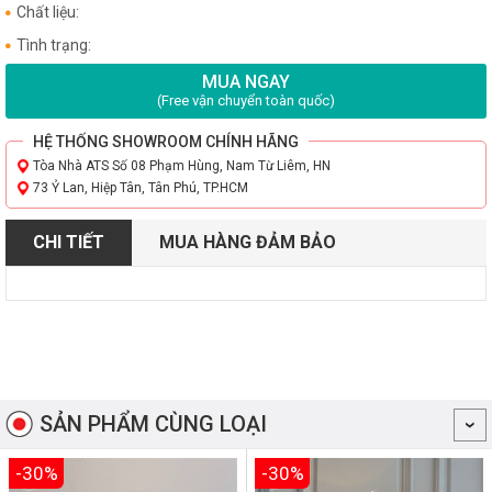
Chất liệu:
Tình trạng:
MUA NGAY
(Free vận chuyển toàn quốc)
HỆ THỐNG SHOWROOM CHÍNH HÃNG
Tòa Nhà ATS Số 08 Phạm Hùng, Nam Từ Liêm, HN
73 Ỷ Lan, Hiệp Tân, Tân Phú, TP.HCM
CHI TIẾT
MUA HÀNG ĐẢM BẢO
SẢN PHẨM CÙNG LOẠI
-30%
-30%