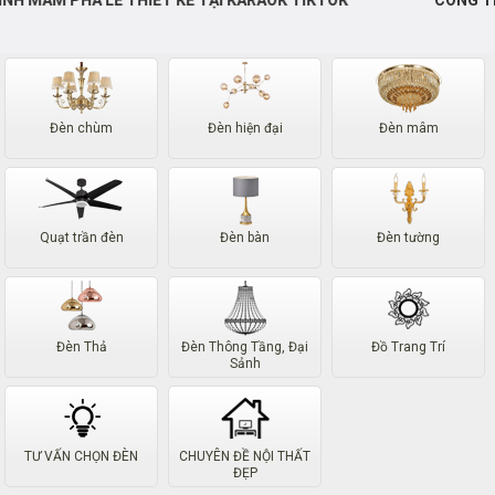
CÔNG TRÌNH ĐÈN THÔNG TẦNG CTT-2865 ( D:150CM )
Đèn chùm
Đèn hiện đại
Đèn mâm
Quạt trần đèn
Đèn bàn
Đèn tường
Đèn Thả
Đèn Thông Tầng, Đại
Đồ Trang Trí
Sảnh
TƯ VẤN CHỌN ĐÈN
CHUYÊN ĐỀ NỘI THẤT
ĐẸP