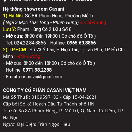
Hệ thống showroom Casani
1) Hà Nội:
Số 8A Phạm Hùng, Phường Mễ Trì
( Ngã 3 Mạc Thái Tông - Phạm Hùng)
>>Chỉ Đườn
g
Lưu Ý
:
Phạm Hùng Có 2 Đầu Số 8
- Mở cửa:
8h00 đến 19h00 ( Có chỗ đỗ Ô Tô )
- Tel: 024.22.84.8866 - Hotline:
0
965.69.8866
2) TP.HCM:
Số 73 Ỷ Lan, P. Hiệp Tân, Q. Tân Phú, TP. Hồ Chí
Minh
>>Chỉ Đườn
g
- Mở cửa: 8h00 đến 18h00 ( Có chỗ đỗ Ô Tô )
- Hotline:
0971.38.2288
- Email: casanivn@gmail.com
CÔNG TY CỔ PHẦN CASANI VIỆT NAM
Mã Số Thuế :
0109597183 - Cấp 15-04-2021
Cấp bởi Sở kế Hoạch Đầu Tư Thành phố HN
Trụ sở: Số 8A Phạm Hùng, P. Mễ Trì, Q. Nam Từ Liêm, TP.
Hà Nội
Người Đại Diện: Trần Ngọc Hiếu