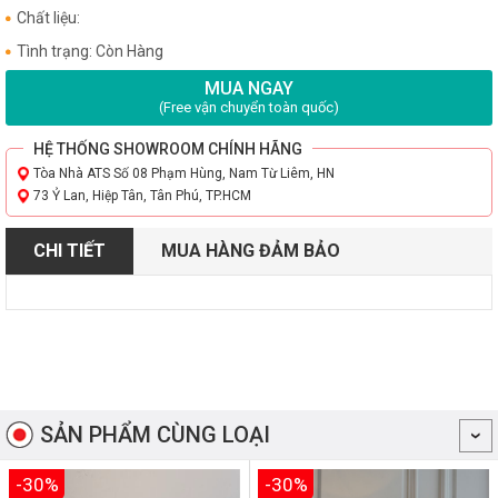
Chất liệu:
Tình trạng: Còn Hàng
MUA NGAY
(Free vận chuyển toàn quốc)
HỆ THỐNG SHOWROOM CHÍNH HÃNG
Tòa Nhà ATS Số 08 Phạm Hùng, Nam Từ Liêm, HN
73 Ỷ Lan, Hiệp Tân, Tân Phú, TP.HCM
CHI TIẾT
MUA HÀNG ĐẢM BẢO
SẢN PHẨM CÙNG LOẠI
-30%
-30%