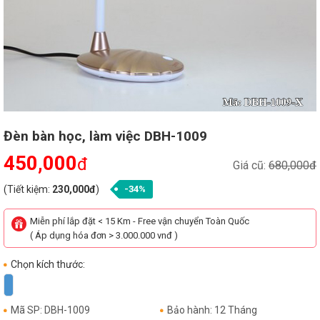
Đèn bàn học, làm việc DBH-1009
450,000
đ
Giá cũ:
680,000đ
(Tiết kiệm:
230,000đ
)
-34%
Miễn phí lắp đặt < 15 Km - Free vận chuyển Toàn Quốc
( Áp dụng hóa đơn > 3.000.000 vnđ )
Chọn kích thước:
Mã SP: DBH-1009
Bảo hành: 12 Tháng