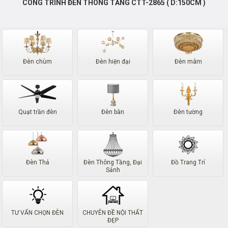
CÔNG TRÌNH ĐÈN THÔNG TẦNG CTT-2865 ( D:150CM )
Đèn chùm
Đèn hiện đại
Đèn mâm
Quạt trần đèn
Đèn bàn
Đèn tường
Đèn Thả
Đèn Thông Tầng, Đại
Đồ Trang Trí
Sảnh
TƯ VẤN CHỌN ĐÈN
CHUYÊN ĐỀ NỘI THẤT
ĐẸP