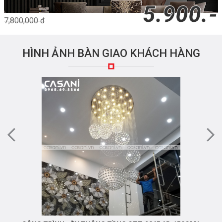
5.900.-
7,800,000 đ
HÌNH ẢNH BÀN GIAO KHÁCH HÀNG